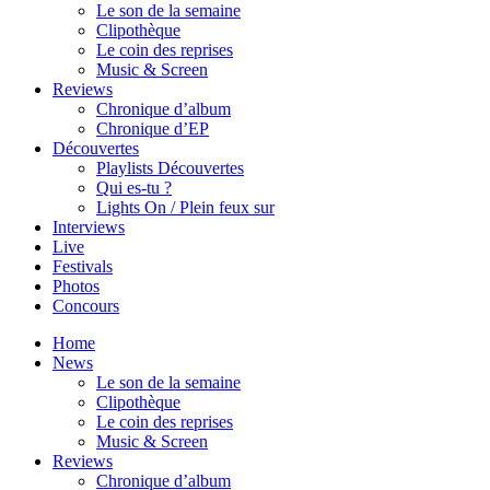
Le son de la semaine
Clipothèque
Le coin des reprises
Music & Screen
Reviews
Chronique d’album
Chronique d’EP
Découvertes
Playlists Découvertes
Qui es-tu ?
Lights On / Plein feux sur
Interviews
Live
Festivals
Photos
Concours
Home
News
Le son de la semaine
Clipothèque
Le coin des reprises
Music & Screen
Reviews
Chronique d’album