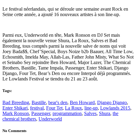
Le festival néerlandais, qui se déroule une semaine avant Rock en
Seine cette année, a ajouté 16 nouveaux artistes à son line-up.
Parmi eux, Underworld en tête, Mark Ronson en DJ Set mais
également la nouvelle venue Shura, La Roux, Salves et Bad
Breeding, tous comptés parmi la nouvelle salve de noms qui voit
Joey Bada$$, Chef’Special, Boys Noize b2b Baauer, All Time Low,
Echosmith, Imelda May, Allah-Las, Father John Misty, What So Not
et Seinabo Sey rejoindre Ben Howard, Major Lazer, The Chemical
Brothers, Bastille, Tame Impala, Passenger, Enter Shikari, Django
Django, Four Tet, Bear’s Den ou encore Interpol déjà programmés.
Le Lowlands Festival se tiendra du 21 au 23 août.
Tags:
Bad Breeding
,
Bastille
,
bear's den
,
Ben Howard
,
Django Django
,
Enter Shikari
,
festival
,
Four Tet
,
La Roux
,
line-up
,
Lowlands 2015
,
Mark Ronson
,
Passenger
,
programmation
,
Salves
,
Shura
,
the
chemical brothers
,
Underworld
No Comments