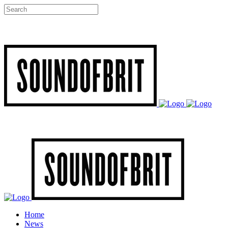
Home
News