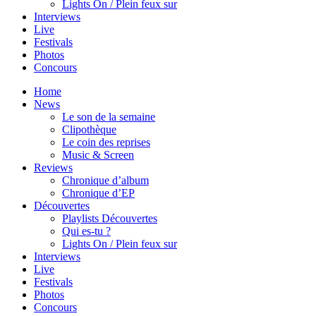
Lights On / Plein feux sur
Interviews
Live
Festivals
Photos
Concours
Home
News
Le son de la semaine
Clipothèque
Le coin des reprises
Music & Screen
Reviews
Chronique d’album
Chronique d’EP
Découvertes
Playlists Découvertes
Qui es-tu ?
Lights On / Plein feux sur
Interviews
Live
Festivals
Photos
Concours