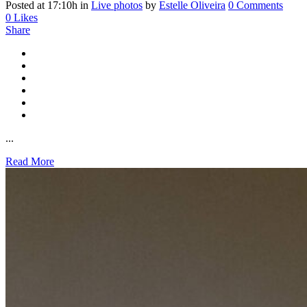
Posted at 17:10h
in
Live photos
by
Estelle Oliveira
0 Comments
0
Likes
Share
...
Read More