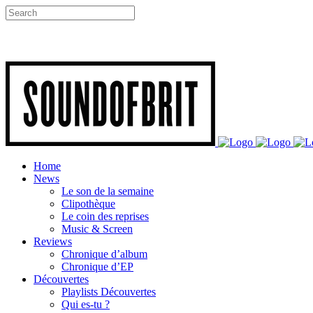
Home
News
Le son de la semaine
Clipothèque
Le coin des reprises
Music & Screen
Reviews
Chronique d’album
Chronique d’EP
Découvertes
Playlists Découvertes
Qui es-tu ?