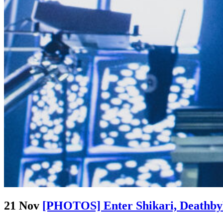
21 Nov
[PHOTOS] Enter Shikari, DeathbyR