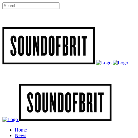
Home
News