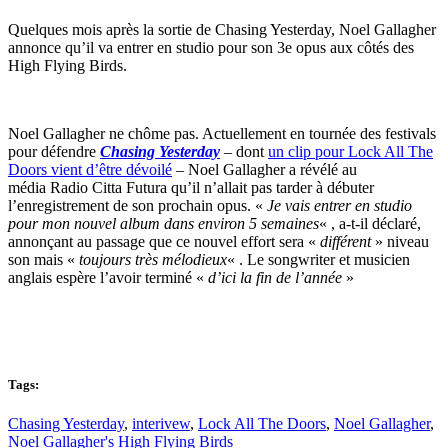
Quelques mois après la sortie de Chasing Yesterday, Noel Gallagher
annonce qu’il va entrer en studio pour son 3e opus aux côtés des
High Flying Birds.
Noel Gallagher ne chôme pas. Actuellement en tournée des festivals
pour défendre
Chasing Yesterday
– dont
un clip pour Lock All The
Doors vient d’être dévoilé
– Noel Gallagher a révélé au
média
Radio Citta Futura
qu’il n’allait pas tarder à débuter
l’enregistrement de son prochain opus. «
Je vais entrer en studio
pour mon nouvel album dans environ 5 semaines
« , a-t-il déclaré,
annonçant au passage que ce nouvel effort sera «
différent
» niveau
son mais «
toujours très mélodieux
« . Le songwriter et musicien
anglais espère l’avoir terminé «
d’ici la fin de l’année
»
Tags:
Chasing Yesterday
,
interivew
,
Lock All The Doors
,
Noel Gallagher
,
Noel Gallagher's High Flying Birds