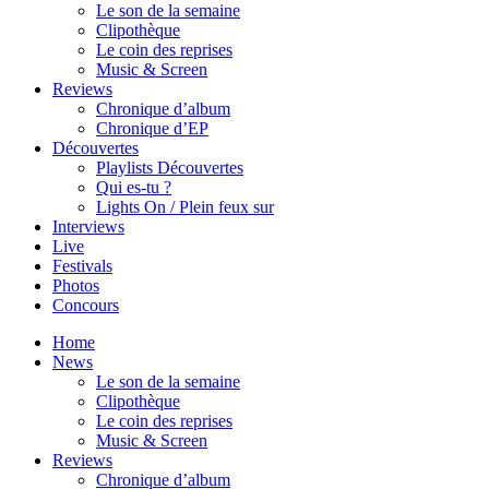
Le son de la semaine
Clipothèque
Le coin des reprises
Music & Screen
Reviews
Chronique d’album
Chronique d’EP
Découvertes
Playlists Découvertes
Qui es-tu ?
Lights On / Plein feux sur
Interviews
Live
Festivals
Photos
Concours
Home
News
Le son de la semaine
Clipothèque
Le coin des reprises
Music & Screen
Reviews
Chronique d’album