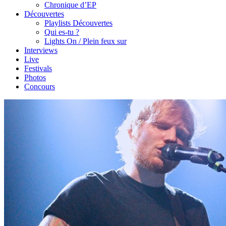
Chronique d’EP
Découvertes
Playlists Découvertes
Qui es-tu ?
Lights On / Plein feux sur
Interviews
Live
Festivals
Photos
Concours