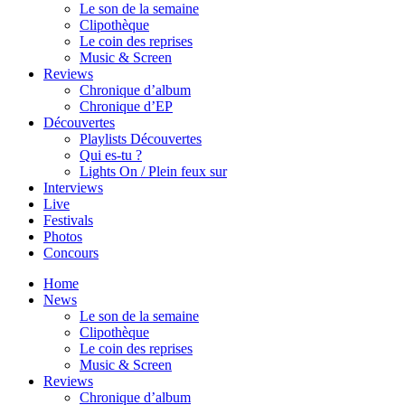
Le son de la semaine
Clipothèque
Le coin des reprises
Music & Screen
Reviews
Chronique d’album
Chronique d’EP
Découvertes
Playlists Découvertes
Qui es-tu ?
Lights On / Plein feux sur
Interviews
Live
Festivals
Photos
Concours
Home
News
Le son de la semaine
Clipothèque
Le coin des reprises
Music & Screen
Reviews
Chronique d’album