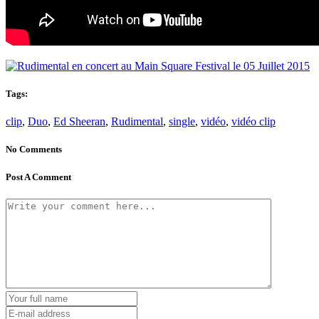
Tags:
clip
,
Duo
,
Ed Sheeran
,
Rudimental
,
single
,
vidéo
,
vidéo clip
No Comments
Post A Comment