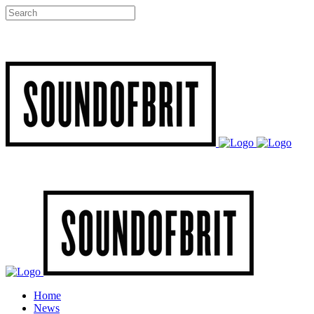
Home
News