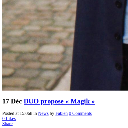
17 Déc
DUO propose « Magik »
Posted at 15:06h
in
News
by
Fabien
0 Comments
0
Likes
Share