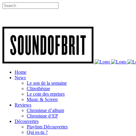
Home
News
Le son de la semaine
Clipothèque
Le coin des reprises
Music & Screen
Reviews
Chronique d’album
Chronique d’EP
Découvertes
Playlists Découvertes
Qui es-tu ?