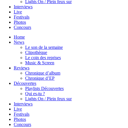
Lights On / Plein feux sur
Interviews
Live
Festivals
Photos
Concours
Home
News
Le son de la semaine
Clipothèque
Le coin des reprises
Music & Screen
Reviews
Chronique d’album
Chronique d’EP
Découvertes
Playlists Découvertes
Qui es-tu ?
Lights On / Plein feux sur
Interviews
Live
Festivals
Photos
Concours