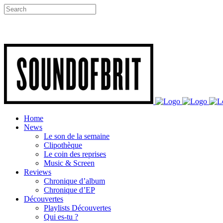
Home
News
Le son de la semaine
Clipothèque
Le coin des reprises
Music & Screen
Reviews
Chronique d’album
Chronique d’EP
Découvertes
Playlists Découvertes
Qui es-tu ?