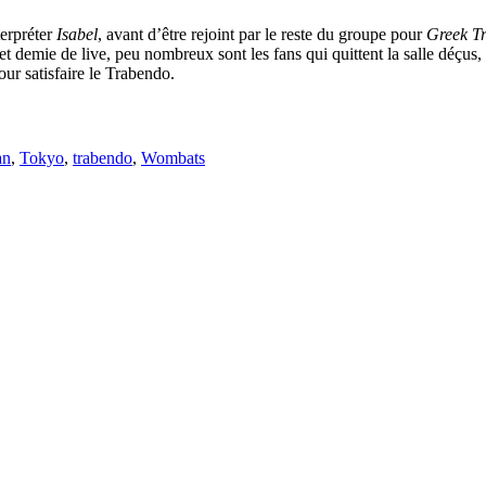
erpréter
Isabel
, avant d’être rejoint par le reste du groupe pour
Greek T
et demie de live, peu nombreux sont les fans qui quittent la salle déçus,
ur satisfaire le Trabendo.
an
,
Tokyo
,
trabendo
,
Wombats