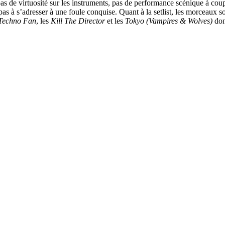
as de virtuosité sur les instruments, pas de performance scénique à cou
s à s’adresser à une foule conquise. Quant à la setlist, les morceaux so
Techno Fan
, les
Kill The Director
et les
Tokyo (Vampires & Wolves)
dont