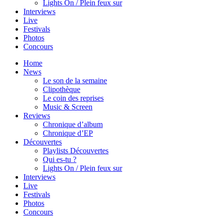
Lights On / Plein feux sur
Interviews
Live
Festivals
Photos
Concours
Home
News
Le son de la semaine
Clipothèque
Le coin des reprises
Music & Screen
Reviews
Chronique d’album
Chronique d’EP
Découvertes
Playlists Découvertes
Qui es-tu ?
Lights On / Plein feux sur
Interviews
Live
Festivals
Photos
Concours