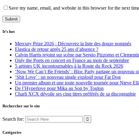
Save my name, email, and website in this browser for the next tim
It’s hot
Mercury Prize 2026 : Découvrez la liste des douze nommés
Elastica de retour après 25 ans d’absence ?
Calvin Harris rejoint sur scène par Sergio Pizzorno et Clement
Only the Poets en concert en France au mois de septembre
5 artistes UK incontournables à la Route du Rock 2026
‘Now We Can’t Be Friends’ : Bloc Party partage un nouveau sin
‘Shit Love’ : un nouveau single explosif pour Fat Dog
Un premier album et une toute nouvelle tournée pour Nieve Ell
De l’Hyperlove pour Mika au Son by Toulon
Charli XCX dévoile ses cinq titres préférés de sa discographie
Rechercher sur le site
Search for:
Catégories