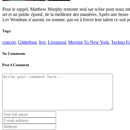
Pour le rappel, Matthew Murphy remonte seul sur scène pour nous int
set et un public épuisé, de la meilleure des manières. Après une heure 
Les Wombats n’auront, en somme, pas eu à forcer leur talent ce soir po
Tags:
concert
,
Glitterbug
,
live
,
Liverpool
,
Moving To New York
,
Techno F
No Comments
Post A Comment