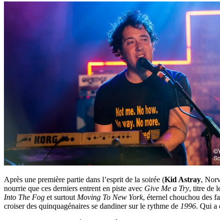
Après une première partie dans l’esprit de la soirée (
Kid Astray
, Norv
nourrie que ces derniers entrent en piste avec
Give Me a Try
, titre de
Into The Fog
et surtout
Moving To New York
, éternel chouchou des fa
croiser des quinquagénaires se dandiner sur le rythme de
1996
. Qui a 