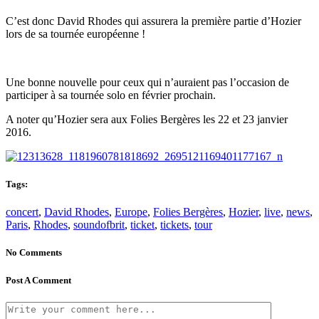
C’est donc David Rhodes qui assurera la première partie d’Hozier
lors de sa tournée européenne !
Une bonne nouvelle pour ceux qui n’auraient pas l’occasion de
participer à sa tournée solo en février prochain.
A noter qu’Hozier sera aux Folies Bergères les 22 et 23 janvier
2016.
Tags:
concert
,
David Rhodes
,
Europe
,
Folies Bergères
,
Hozier
,
live
,
news
,
Paris
,
Rhodes
,
soundofbrit
,
ticket
,
tickets
,
tour
No Comments
Post A Comment