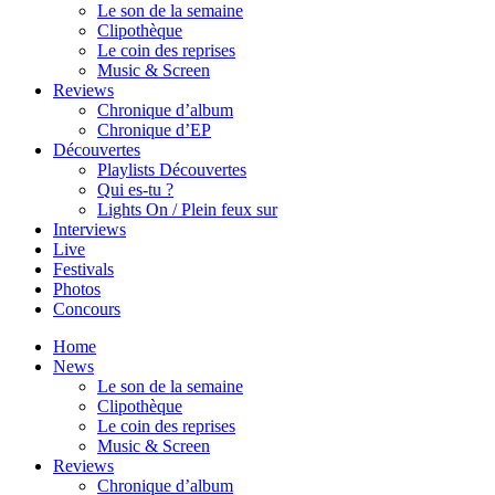
Le son de la semaine
Clipothèque
Le coin des reprises
Music & Screen
Reviews
Chronique d’album
Chronique d’EP
Découvertes
Playlists Découvertes
Qui es-tu ?
Lights On / Plein feux sur
Interviews
Live
Festivals
Photos
Concours
Home
News
Le son de la semaine
Clipothèque
Le coin des reprises
Music & Screen
Reviews
Chronique d’album