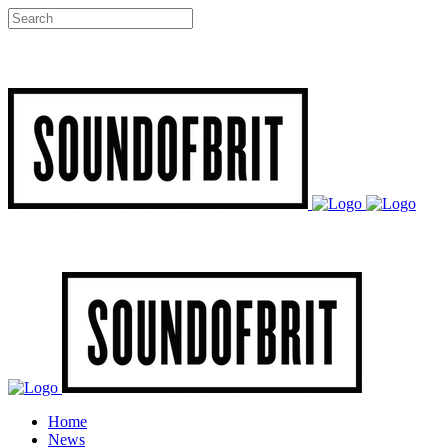
Home
News