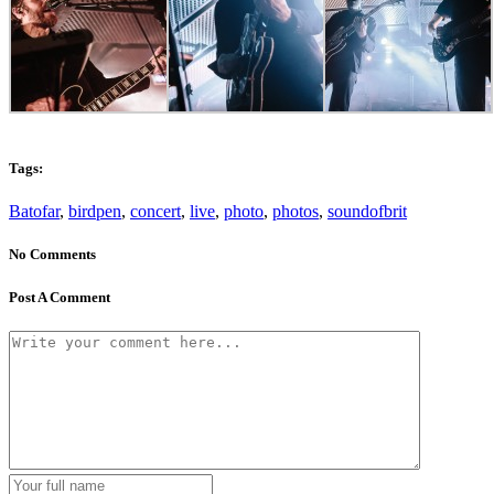
Tags:
Batofar
,
birdpen
,
concert
,
live
,
photo
,
photos
,
soundofbrit
No Comments
Post A Comment