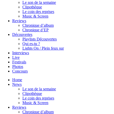
Le son de la semaine
Clipothèque
Le coin des reprises
Music & Screen
Reviews
Chronique d’album
Chronique d’EP
Découvertes
Playlists Découvertes
Qui es-tu ?
Lights On / Plein feux sur
Interviews
Live
Festivals
Photos
Concours
Home
News
Le son de la semaine
Clipothèque
Le coin des reprises
Music & Screen
Reviews
Chronique d’album