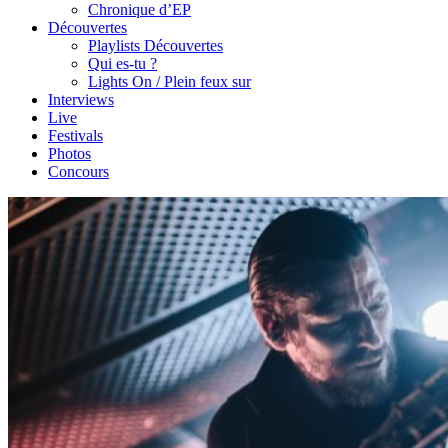
Chronique d’EP
Découvertes
Playlists Découvertes
Qui es-tu ?
Lights On / Plein feux sur
Interviews
Live
Festivals
Photos
Concours