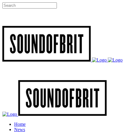
Home
News