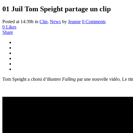
01 Juil
Tom Speight partage un clip
Posted at 14:39h
in
Clip
,
News
by
Jeanne
0 Comments
0
Likes
Share
Tom Speight a choisi d’illustrer
Falling
par une nouvelle vidéo. Le tit