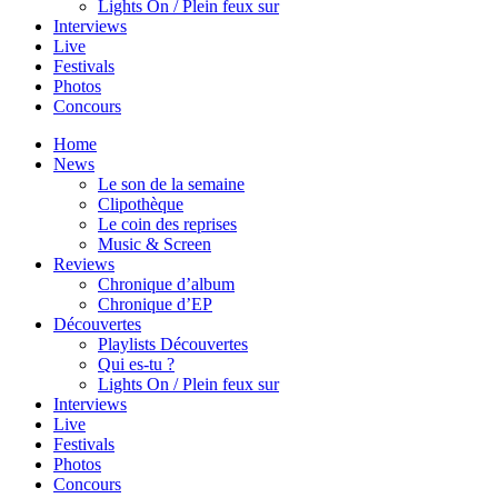
Lights On / Plein feux sur
Interviews
Live
Festivals
Photos
Concours
Home
News
Le son de la semaine
Clipothèque
Le coin des reprises
Music & Screen
Reviews
Chronique d’album
Chronique d’EP
Découvertes
Playlists Découvertes
Qui es-tu ?
Lights On / Plein feux sur
Interviews
Live
Festivals
Photos
Concours