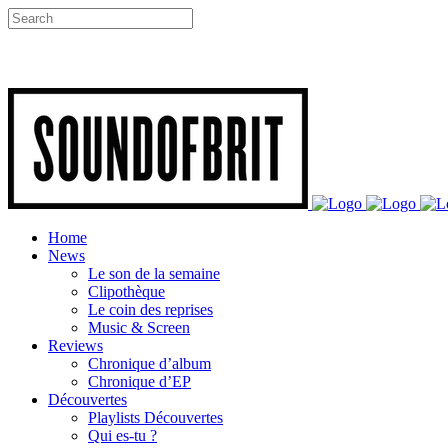
Home
News
Le son de la semaine
Clipothèque
Le coin des reprises
Music & Screen
Reviews
Chronique d’album
Chronique d’EP
Découvertes
Playlists Découvertes
Qui es-tu ?