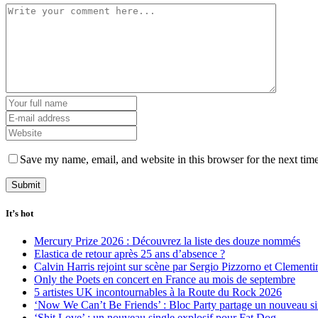
Save my name, email, and website in this browser for the next tim
It’s hot
Mercury Prize 2026 : Découvrez la liste des douze nommés
Elastica de retour après 25 ans d’absence ?
Calvin Harris rejoint sur scène par Sergio Pizzorno et Clement
Only the Poets en concert en France au mois de septembre
5 artistes UK incontournables à la Route du Rock 2026
‘Now We Can’t Be Friends’ : Bloc Party partage un nouveau sin
‘Shit Love’ : un nouveau single explosif pour Fat Dog