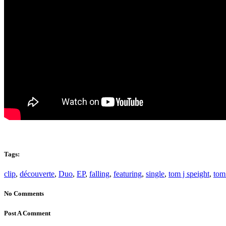
Tags:
clip
,
découverte
,
Duo
,
EP
,
falling
,
featuring
,
single
,
tom j speight
,
tom
No Comments
Post A Comment