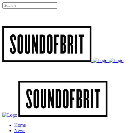
Home
News