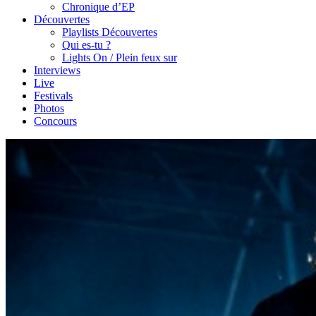
Chronique d’EP
Découvertes
Playlists Découvertes
Qui es-tu ?
Lights On / Plein feux sur
Interviews
Live
Festivals
Photos
Concours