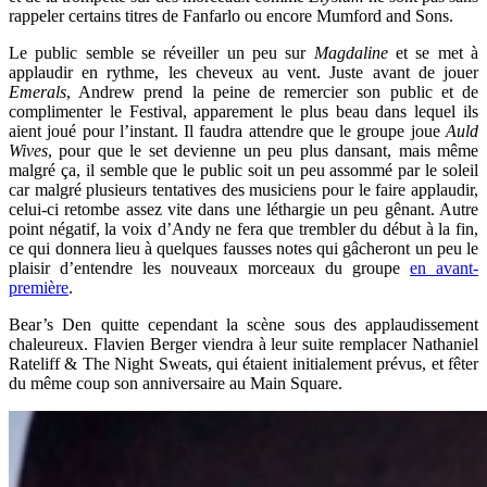
rappeler certains titres de Fanfarlo ou encore Mumford and Sons.
Le public semble se réveiller un peu sur
Magdaline
et se met à
applaudir en rythme, les cheveux au vent. Juste avant de jouer
Emerals
, Andrew prend la peine de remercier son public et de
complimenter le Festival, apparement le plus beau dans lequel ils
aient joué pour l’instant. Il faudra attendre que le groupe joue
Auld
Wives
, pour que le set devienne un peu plus dansant, mais même
malgré ça, il semble que le public soit un peu assommé par le soleil
car malgré plusieurs tentatives des musiciens pour le faire applaudir,
celui-ci retombe assez vite dans une léthargie un peu gênant. Autre
point négatif, la voix d’Andy ne fera que trembler du début à la fin,
ce qui donnera lieu à quelques fausses notes qui gâcheront un peu le
plaisir d’entendre les nouveaux morceaux du groupe
en avant-
première
.
Bear’s Den quitte cependant la scène sous des applaudissement
chaleureux. Flavien Berger viendra à leur suite remplacer Nathaniel
Rateliff & The Night Sweats, qui étaient initialement prévus, et fêter
du même coup son anniversaire au Main Square.