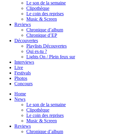
Le son de la semaine
Clipothèque
Le coin des reprises
Music & Screen
Reviews
Chronique d’album
Chronique d’EP
Découvertes
Playlists Découvertes
Qui es-tu ?
Lights On / Plein feux sur
Interviews
Live
Festivals
Photos
Concours
Home
News
Le son de la semaine
Clipothèque
Le coin des reprises
Music & Screen
Reviews
Chronique d’album