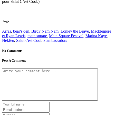
pour Salut C’est Cool.)
Main main square
Tags:
Arras
,
bear's den
,
Birdy Nam Nam
,
Lonley the Brave
,
Macklemore
et Ryan Lewis
,
main square
,
Main Square Festival
,
Marina Kaye
,
Nekfeu
,
Salut c'est Cool
,
x ambassadors
No Comments
Post A Comment