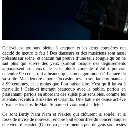
Celle-ci est toujours pleine à craquer, et les deux compères ont
décidé de mettre le feu ! Des danseurs et des musiciens sont aussi
présents sur scène, et chacun fait preuve d’une telle fougue qu’on ne
sait plus qui suivre des yeux (surtout lorsque des déguisements
apparaissent sur eux). Je suis plutôt contente d’enfin pouvoir
entendre 99 cents, qui a beaucoup accompagné mon été l’année de
sa sortie. Macklemore a pour l’occasion revêtu son fameux manteau
à 99 centimes, et le moins que l’on puisse dire, c’est qu’il lui va à
merveille ! Celui-ci interagit beaucoup avec le public, parfois en
plaisantant, parfois en abordant des sujets plus sensibles, comme les
attentats récents à Bruxelles et Orlando. Une battle de danse achève
d’exciter les fans, le Main Square est vraiment à la fête !
Ce sont Birdy Nam Nam et Nekfeu qui clôturent la soirée, et la
fosse de divise de nouveau, encore tout ébouriffée du concert auquel
elle vient d’assister. (On en va pas se mentir, peu de gens sont restés