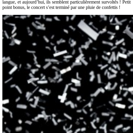
langue, et aujourd’hui, ils semblent particulièrement survoltés ! Petit
point bonus, le concert s’est terminé par une pluie de confettis !