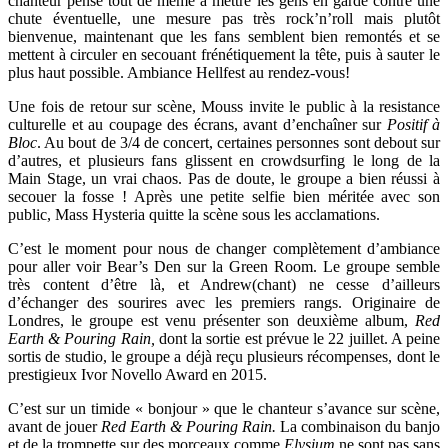
chanteur pense tout de même à mettre les gens en garde contre une
chute éventuelle, une mesure pas très rock’n’roll mais plutôt
bienvenue, maintenant que les fans semblent bien remontés et se
mettent à circuler en secouant frénétiquement la tête, puis à sauter le
plus haut possible. Ambiance Hellfest au rendez-vous!
Une fois de retour sur scène, Mouss invite le public à la resistance
culturelle et au coupage des écrans, avant d’enchaîner sur
Positif à
Bloc
. Au bout de 3/4 de concert, certaines personnes sont debout sur
d’autres, et plusieurs fans glissent en crowdsurfing le long de la
Main Stage, un vrai chaos. Pas de doute, le groupe a bien réussi à
secouer la fosse ! Après une petite selfie bien méritée avec son
public, Mass Hysteria quitte la scène sous les acclamations.
C’est le moment pour nous de changer complètement d’ambiance
pour aller voir Bear’s Den sur la Green Room. Le groupe semble
très content d’être là, et Andrew(chant) ne cesse d’ailleurs
d’échanger des sourires avec les premiers rangs. Originaire de
Londres, le groupe est venu présenter son deuxième album,
Red
Earth & Pouring Rain,
dont la sortie est prévue le 22 juillet. A peine
sortis de studio, le groupe a déjà reçu plusieurs récompenses, dont le
prestigieux Ivor Novello Award en 2015.
C’est sur un timide « bonjour » que le chanteur s’avance sur scène,
avant de jouer
Red Earth & Pouring Rain.
La combinaison du banjo
et de la trompette sur des morceaux comme
Elysium
ne sont pas sans