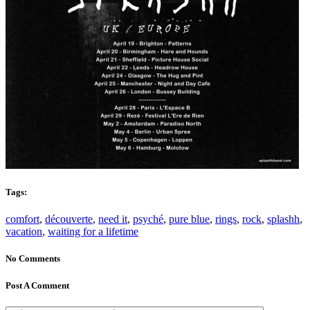
Tags:
comfort
,
découverte
,
need it
,
psyché
,
pure blue
,
rings
,
rock
,
splashh
,
vacation
,
waiting for a lifetime
No Comments
Post A Comment