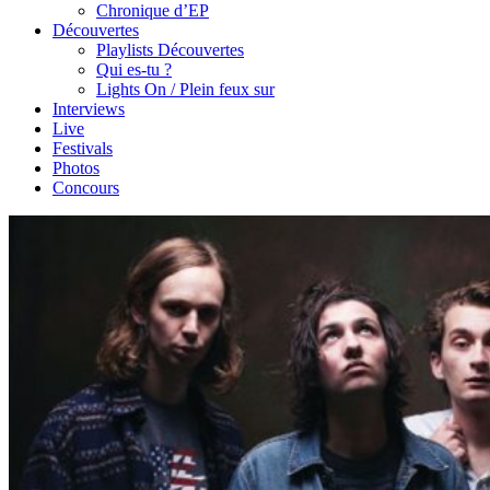
Chronique d’EP
Découvertes
Playlists Découvertes
Qui es-tu ?
Lights On / Plein feux sur
Interviews
Live
Festivals
Photos
Concours