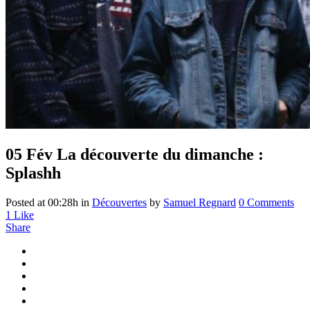
05 Fév
La découverte du dimanche :
Splashh
Posted at 00:28h
in
Découvertes
by
Samuel Regnard
0 Comments
1
Like
Share