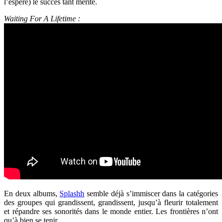
l’espère) le succès tant mérité.
Waiting For A Lifetime :
En deux albums,
Splashh
semble déjà s’immiscer dans la catégories
des groupes qui grandissent, grandissent, jusqu’à fleurir totalement
et répandre ses sonorités dans le monde entier. Les frontières n’ont
qu’à bien se tenir…