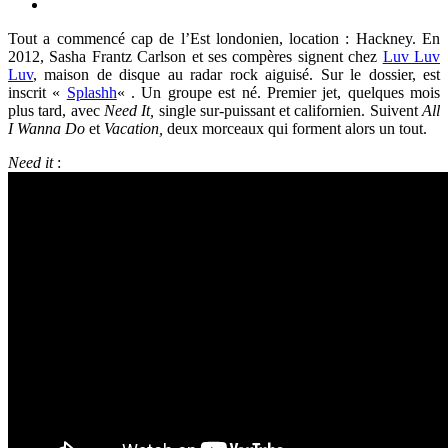
Tout a commencé cap de l’Est londonien, location : Hackney. En
2012, Sasha Frantz Carlson et ses compères signent chez
Luv Luv
Luv
, maison de disque au radar rock aiguisé. Sur le dossier, est
inscrit «
Splashh
« . Un groupe est né. Premier jet, quelques mois
plus tard, avec
Need It,
single sur-puissant et californien. Suivent
All
I Wanna Do
et
Vacation,
deux morceaux qui forment alors un tout.
Need it
: