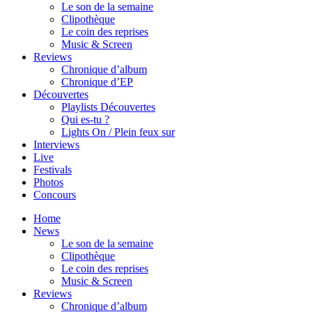
Le son de la semaine
Clipothèque
Le coin des reprises
Music & Screen
Reviews
Chronique d’album
Chronique d’EP
Découvertes
Playlists Découvertes
Qui es-tu ?
Lights On / Plein feux sur
Interviews
Live
Festivals
Photos
Concours
Home
News
Le son de la semaine
Clipothèque
Le coin des reprises
Music & Screen
Reviews
Chronique d’album