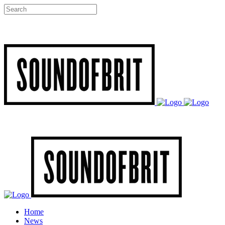
Home
News