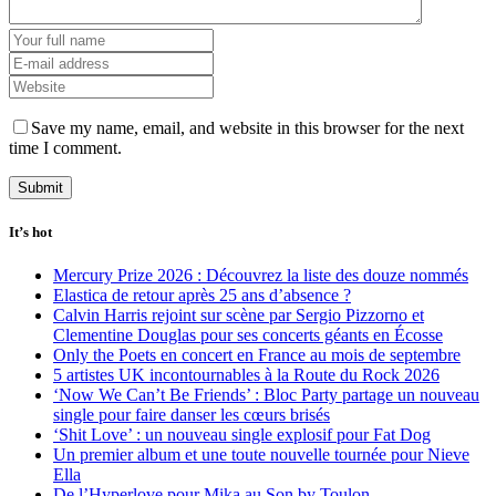
Save my name, email, and website in this browser for the next
time I comment.
It’s hot
Mercury Prize 2026 : Découvrez la liste des douze nommés
Elastica de retour après 25 ans d’absence ?
Calvin Harris rejoint sur scène par Sergio Pizzorno et
Clementine Douglas pour ses concerts géants en Écosse
Only the Poets en concert en France au mois de septembre
5 artistes UK incontournables à la Route du Rock 2026
‘Now We Can’t Be Friends’ : Bloc Party partage un nouveau
single pour faire danser les cœurs brisés
‘Shit Love’ : un nouveau single explosif pour Fat Dog
Un premier album et une toute nouvelle tournée pour Nieve
Ella
De l’Hyperlove pour Mika au Son by Toulon