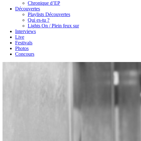
Chronique d’EP
Découvertes
Playlists Découvertes
Qui es-tu ?
Lights On / Plein feux sur
Interviews
Live
Festivals
Photos
Concours