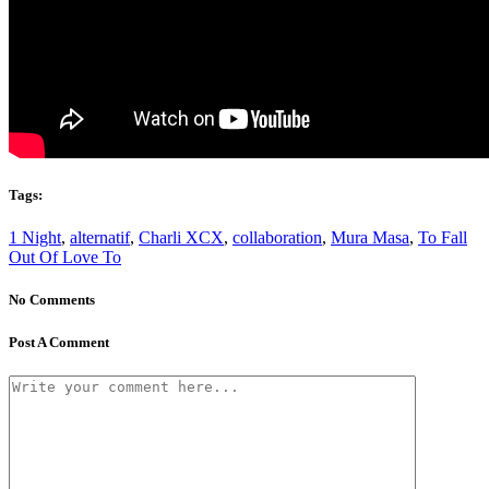
Tags:
1 Night
,
alternatif
,
Charli XCX
,
collaboration
,
Mura Masa
,
To Fall
Out Of Love To
No Comments
Post A Comment