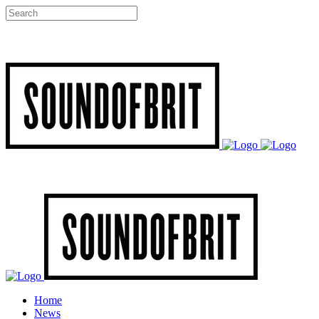
Home
News