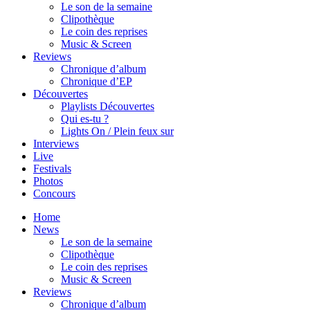
Le son de la semaine
Clipothèque
Le coin des reprises
Music & Screen
Reviews
Chronique d’album
Chronique d’EP
Découvertes
Playlists Découvertes
Qui es-tu ?
Lights On / Plein feux sur
Interviews
Live
Festivals
Photos
Concours
Home
News
Le son de la semaine
Clipothèque
Le coin des reprises
Music & Screen
Reviews
Chronique d’album