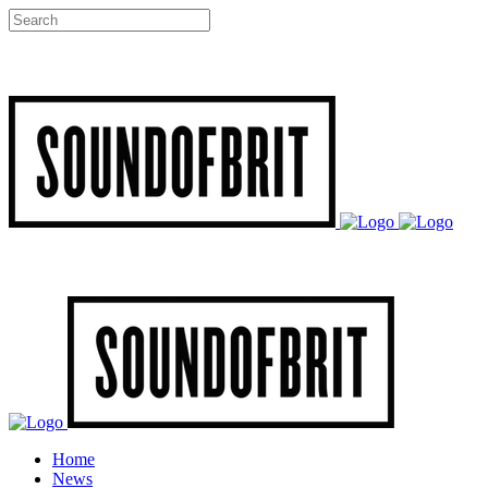
Home
News