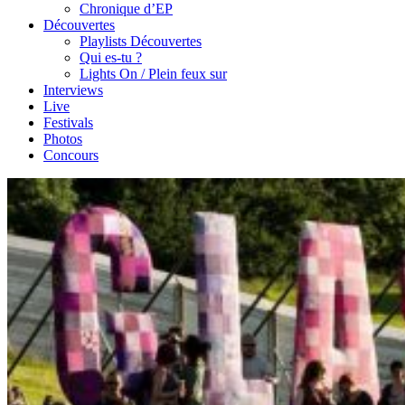
Chronique d’EP
Découvertes
Playlists Découvertes
Qui es-tu ?
Lights On / Plein feux sur
Interviews
Live
Festivals
Photos
Concours