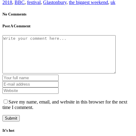
2018
,
BBC
,
festival
,
Glastonbury
,
the biggest weekend
,
uk
No Comments
Post A Comment
Save my name, email, and website in this browser for the next
time I comment.
It’s hot