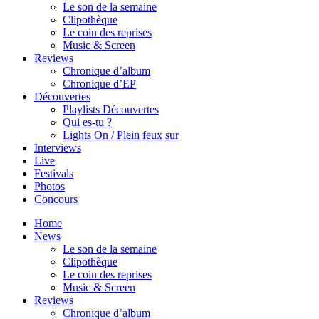
Le son de la semaine
Clipothèque
Le coin des reprises
Music & Screen
Reviews
Chronique d’album
Chronique d’EP
Découvertes
Playlists Découvertes
Qui es-tu ?
Lights On / Plein feux sur
Interviews
Live
Festivals
Photos
Concours
Home
News
Le son de la semaine
Clipothèque
Le coin des reprises
Music & Screen
Reviews
Chronique d’album