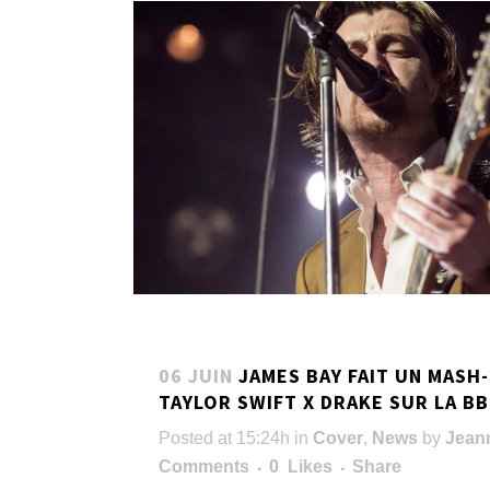
06 JUIN
JAMES BAY FAIT UN MASH
TAYLOR SWIFT X DRAKE SUR LA B
Posted at 15:24h
in
Cover
,
News
by
Jean
Comments
0
Likes
Share