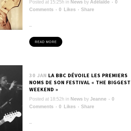
Posted at 15:25h
in
News
by
Adélaïde
0
Comments
0
Likes
Share
...
READ MORE
30 JAN
LA BBC DÉVOILE LES PREMIERS
NOMS DE SON FESTIVAL « THE BIGGEST
WEEKEND »
Posted at 18:52h
in
News
by
Jeanne
0
Comments
0
Likes
Share
...