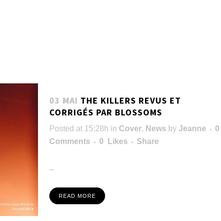
03 MAI
THE KILLERS REVUS ET
CORRIGÉS PAR BLOSSOMS
Posted at 15:28h
in
Cover
,
News
by
Jeanne
0
Comments
0
Likes
Share
...
READ MORE