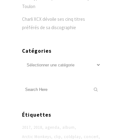
Toulon
Charli XCX dévoile ses cinq titres
préférés de sa discographie
Catégories
Catégories
Étiquettes
2017
2018
agenda
album
Arctic Monkeys
clip
coldplay
concert