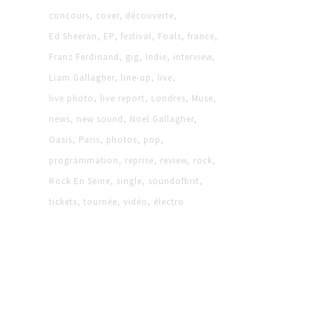
concours
cover
découverte
Ed Sheeran
EP
festival
Foals
france
Franz Ferdinand
gig
Indie
interview
Liam Gallagher
line-up
live
live photo
live report
Londres
Muse
news
new sound
Noel Gallagher
Oasis
Paris
photos
pop
programmation
reprise
review
rock
Rock En Seine
single
soundofbrit
tickets
tournée
vidéo
électro