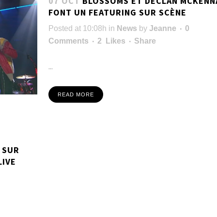
07 OCT
BLOSSOMS ET DECLAN MCKENN
FONT UN FEATURING SUR SCÈNE
Posted at 10:08h
in
News
by
Jeanne
0
Comments
2
Likes
Share
...
READ MORE
 SUR
LIVE