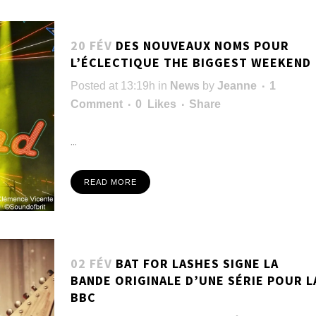
20 FÉV
DES NOUVEAUX NOMS POUR
L’ÉCLECTIQUE THE BIGGEST WEEKEND
Posted at 13:19h
in
News
by
Jeanne
1
Comment
0
Likes
Share
...
READ MORE
02 FÉV
BAT FOR LASHES SIGNE LA
BANDE ORIGINALE D’UNE SÉRIE POUR L
BBC