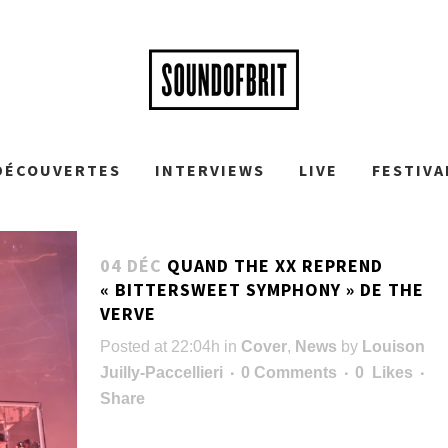
DÉCOUVERTES
INTERVIEWS
LIVE
FESTIVA
04 DÉC
QUAND THE XX REPREND
« BITTERSWEET SYMPHONY » DE THE
VERVE
Posted at 22:04h
in
Cover
,
News
by
Louison
Juilly-Paccellieri
0 Comments
0
Likes
Share