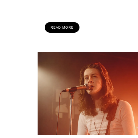
...
READ MORE