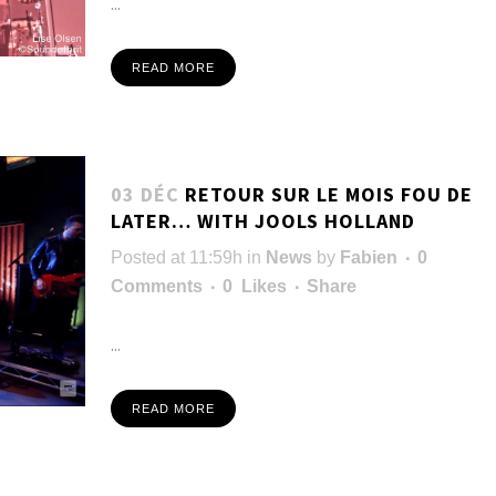
...
READ MORE
03 DÉC
RETOUR SUR LE MOIS FOU DE
LATER… WITH JOOLS HOLLAND
Posted at 11:59h
in
News
by
Fabien
0
Comments
0
Likes
Share
...
READ MORE