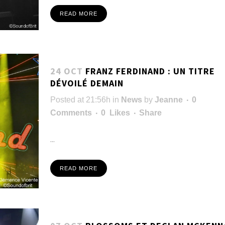
READ MORE
24 OCT
FRANZ FERDINAND : UN TITRE
DÉVOILÉ DEMAIN
Posted at 21:56h
in
News
by
Jeanne
0
Comments
0
Likes
Share
...
READ MORE