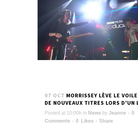
07 OCT
MORRISSEY LÈVE LE VOILE
DE NOUVEAUX TITRES LORS D’UN 
Posted at 10:00h
in
News
by
Jeanne
0
Comments
0
Likes
Share
...