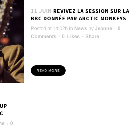
11 JUIN
REVIVEZ LA SESSION SUR LA
BBC DONNÉE PAR ARCTIC MONKEYS
Posted at 14:02h
in
News
by
Jeanne
0
Comments
0
Likes
Share
...
READ MORE
-UP
BC
ne
0