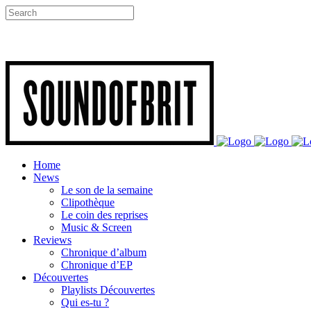
Home
News
Le son de la semaine
Clipothèque
Le coin des reprises
Music & Screen
Reviews
Chronique d’album
Chronique d’EP
Découvertes
Playlists Découvertes
Qui es-tu ?