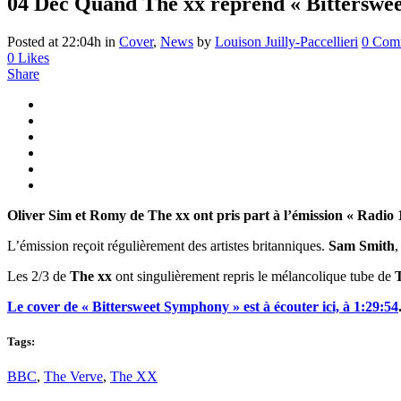
04 Déc
Quand The xx reprend « Bitterswe
Posted at 22:04h
in
Cover
,
News
by
Louison Juilly-Paccellieri
0 Com
0
Likes
Share
Oliver Sim et Romy de The xx ont pris part à l’émission « Radio
L’émission reçoit régulièrement des artistes britanniques.
Sam
Smith
Les 2/3 de
The xx
ont singulièrement repris le mélancolique tube de
Le cover de « Bittersweet Symphony » est à écouter ici, à 1:29:54
Tags:
BBC
,
The Verve
,
The XX