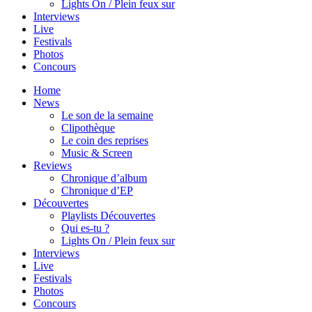
Lights On / Plein feux sur
Interviews
Live
Festivals
Photos
Concours
Home
News
Le son de la semaine
Clipothèque
Le coin des reprises
Music & Screen
Reviews
Chronique d’album
Chronique d’EP
Découvertes
Playlists Découvertes
Qui es-tu ?
Lights On / Plein feux sur
Interviews
Live
Festivals
Photos
Concours