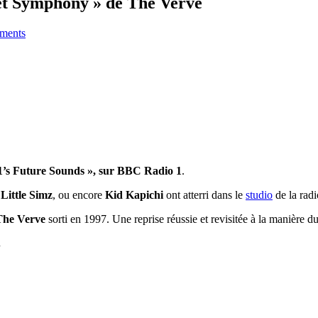
et Symphony » de The Verve
ments
 1’s Future Sounds », sur BBC Radio 1
.
,
Little
Simz
, ou encore
Kid Kapichi
ont atterri dans le
studio
de la rad
The Verve
sorti en 1997. Une reprise réussie et revisitée à la manière d
.