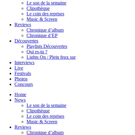
Le son de la semaine
Clipothèque
Le coin des reprises
Music & Screen
Reviews
Chronique d’album
Chronique d’EP
Découvertes
Playlists Découvertes
Qui es-tu ?
Lights On / Plein feux sur
Interviews
Live
Festivals
Photos
Concours
Home
News
Le son de la semaine
Clipothèque
Le coin des reprises
Music & Screen
Reviews
Chronique d’album