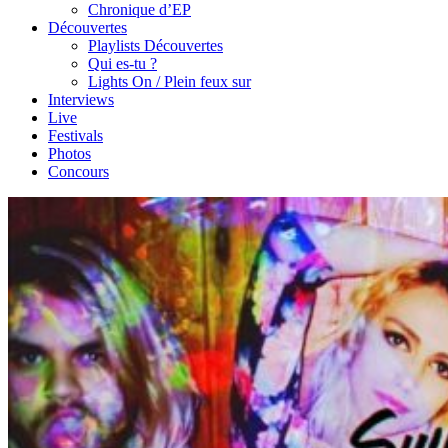
Chronique d’EP
Découvertes
Playlists Découvertes
Qui es-tu ?
Lights On / Plein feux sur
Interviews
Live
Festivals
Photos
Concours