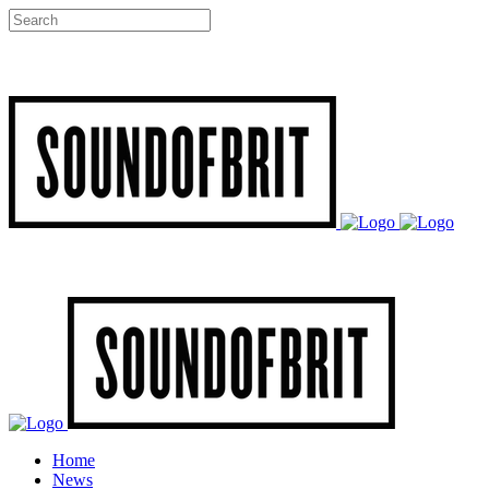
Home
News