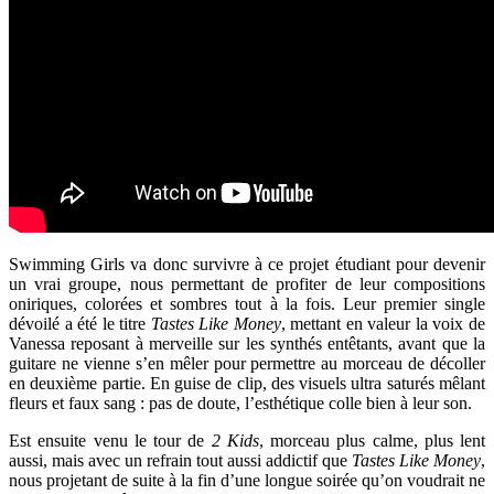
Swimming Girls va donc survivre à ce projet étudiant pour devenir
un vrai groupe, nous permettant de profiter de leur compositions
oniriques, colorées et sombres tout à la fois. Leur premier single
dévoilé a été le titre
Tastes Like Money
, mettant en valeur la voix de
Vanessa reposant à merveille sur les synthés entêtants, avant que la
guitare ne vienne s’en mêler pour permettre au morceau de décoller
en deuxième partie. En guise de clip, des visuels ultra saturés mêlant
fleurs et faux sang : pas de doute, l’esthétique colle bien à leur son.
Est ensuite venu le tour de
2 Kids
, morceau plus calme, plus lent
aussi, mais avec un refrain tout aussi addictif que
Tastes Like Money
,
nous projetant de suite à la fin d’une longue soirée qu’on voudrait ne