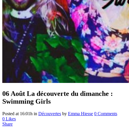
06 Août
La découverte du dimanche :
Swimming Girls
Posted at 16:01h
in
Découvertes
by
Emma Hiesse
0 Comments
0
Likes
Share