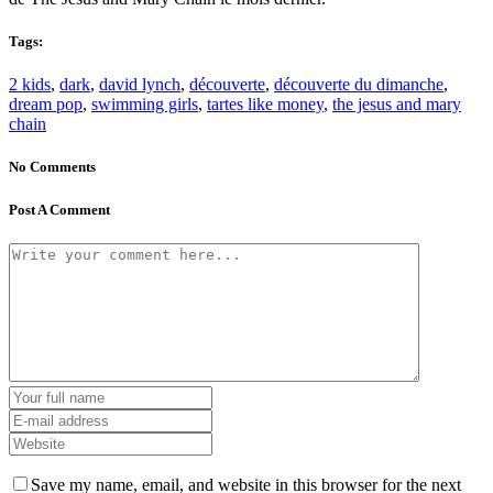
Tags:
2 kids
,
dark
,
david lynch
,
découverte
,
découverte du dimanche
,
dream pop
,
swimming girls
,
tartes like money
,
the jesus and mary
chain
No Comments
Post A Comment
Save my name, email, and website in this browser for the next