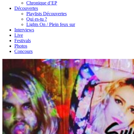
Chronique d’EP
Découvertes
Playlists Découvertes
Qui es-tu ?
Lights On / Plein feux sur
Interviews
Live
Festivals
Photos
Concours