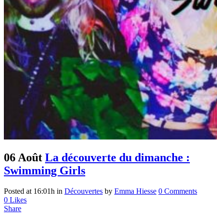
06 Août
La découverte du dimanche :
Swimming Girls
Posted at 16:01h
in
Découvertes
by
Emma Hiesse
0 Comments
0
Likes
Share