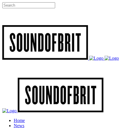
Home
News