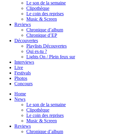
Le son de la semaine
Clipothèque
Le coin des reprises
Music & Screen
Reviews
Chronique d’album
Chronique d’EP
Découvertes
Playlists Découvertes
Qui es-tu ?
Lights On / Plein feux sur
Interviews
Live
Festivals
Photos
Concours
Home
News
Le son de la semaine
Clipothèque
Le coin des reprises
Music & Screen
Reviews
Chronique d’album