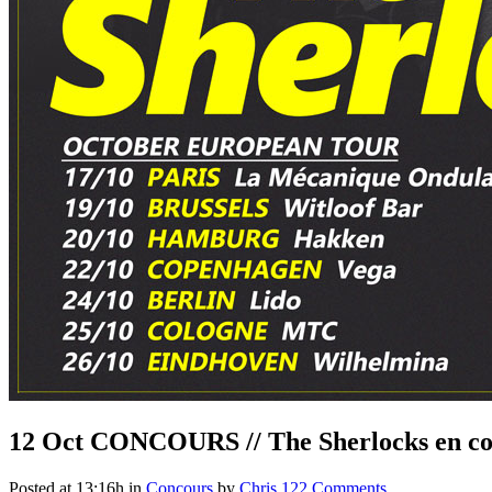
12 Oct
CONCOURS // The Sherlocks en con
Posted at 13:16h
in
Concours
by
Chris
122 Comments