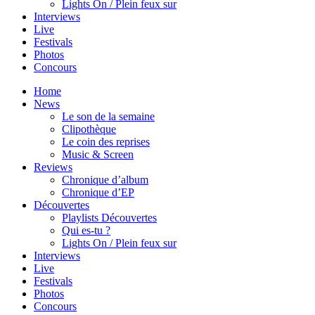
Lights On / Plein feux sur
Interviews
Live
Festivals
Photos
Concours
Home
News
Le son de la semaine
Clipothèque
Le coin des reprises
Music & Screen
Reviews
Chronique d’album
Chronique d’EP
Découvertes
Playlists Découvertes
Qui es-tu ?
Lights On / Plein feux sur
Interviews
Live
Festivals
Photos
Concours