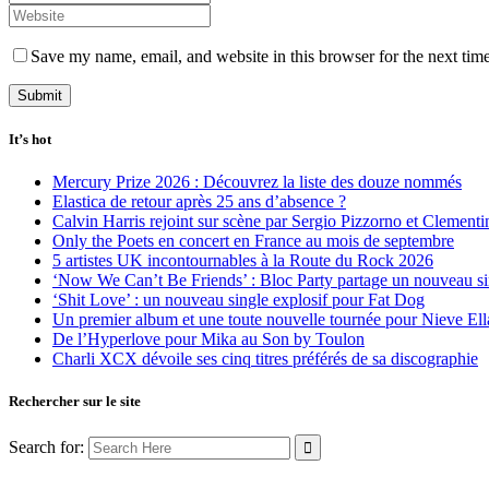
Save my name, email, and website in this browser for the next tim
It’s hot
Mercury Prize 2026 : Découvrez la liste des douze nommés
Elastica de retour après 25 ans d’absence ?
Calvin Harris rejoint sur scène par Sergio Pizzorno et Clement
Only the Poets en concert en France au mois de septembre
5 artistes UK incontournables à la Route du Rock 2026
‘Now We Can’t Be Friends’ : Bloc Party partage un nouveau sin
‘Shit Love’ : un nouveau single explosif pour Fat Dog
Un premier album et une toute nouvelle tournée pour Nieve Ell
De l’Hyperlove pour Mika au Son by Toulon
Charli XCX dévoile ses cinq titres préférés de sa discographie
Rechercher sur le site
Search for: