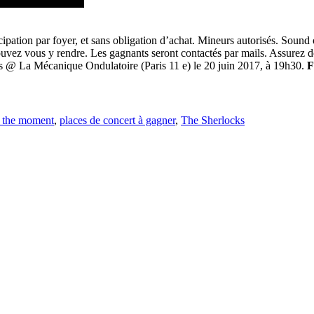
pation par foyer, et sans obligation d’achat. Mineurs autorisés. Sound of
ouvez vous y rendre. Les gagnants seront contactés par mails. Assurez d
cks @ La Mécanique Ondulatoire (Paris 11 e) le 20 juin 2017, à 19h30.
F
r the moment
,
places de concert à gagner
,
The Sherlocks