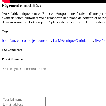
Règlement et modalités :
Jeu valable uniquement en France métropolitaine, à raison d’une partici
avant de jouer, surtout si vous remportez une place de concert et ne p
délai raisonnable. Lots en jeu : 2 places de concert pour The Sherlo
Tags:
bon plan
,
concours
,
jeu concours
,
La Mécanique Ondulatoire
,
live fo
122 Comments
Post A Comment