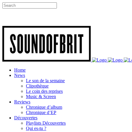
Home
News
Le son de la semaine
Clipothèque
Le coin des reprises
Music & Screen
Reviews
Chronique d’album
Chronique d’EP
Découvertes
Playlists Découvertes
Qui es-tu ?