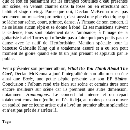
que ce soit en plaisantant sur les étranges bouteilles d’eau présentes
sur scène, en venant chanter dans la fosse ou en effectuant son
habituel stage diving. Parce que oui, Declan McKenna n’est pas
seulement un musicien prometteur, c’est aussi une pile électrique qui
se lâche sur scène, court, grimpe, danse. À l’image de son concert, il
ne se laisse aucun répit et se donne à fond. Et ses musiciens suivent
la cadence, tous sont totalement dans l’ambiance, à l’image de la
guitariste Isabel Torres qui n’hésite pas à faire quelques petits pas de
danse avec le natif de Hertfordshire. Mention spéciale pour la
batteuse Gabrielle King qui a totalement assuré et a eu son petit
moment de gloire quand elle fit un jam prenant et applaudi par le
public.
Venu présenter son premier album,
What Do You Think About The
Car?
, Declan McKenna a joué l’intégralité de son album sur scène
ainsi que
Basic
, une petite pépite présente sur son EP
Stains
.
Conclusion : l’album rend très bien sur scène et certains titres sont
encore meilleurs sur scène car ils prennent une autre dimension,
notamment
Humongous
. Le concert fut intense et on repart
totalement convaincu (enfin, on l’était déjà, au moins par son œuvre
en studio) par ce jeune artiste qui a livré un premier album splendide
et n’est pas prêt de s’arrêter là.
Tags: