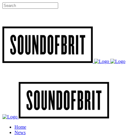
Home
News