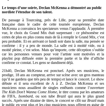
Le temps d’une soirée, Declan McKenna a démontré au public
nordiste l’étendue de son talent.
De passage à Tourcoing, près de Lille, pour sa première date
française dans le cadre de cette tournée européenne, Declan
McKenna a convaincu les spectateurs venus l’applaudir. À première
vue, le choix du Grand Mix était surprenant : ce phénomène est
certes de plus en plus connu mais de là à remplir le Grand Mix, c’est
peu probable. Et en arrivant ce lundi soir dans la salle, ma pensée se
confirme : il y a peu de monde. La salle est à moitié vide, ou à
moitié pleine, c’est selon. Mais qu’importe, cette déception s’oublie
car les personnes venues pour voir l’artiste sont motivées et la
playlist pop diffusée entre la première partie et la tête d’affiche
confirme ce constat. Les gens se dandinent déjà.
21h40, Declan McKenna est ponctuel. Après ses musiciens, le
prodige, 18 ans au compteur, arrive sur scène avec un gros manteau
(qu’il ne gardera que très peu de temps) et lance le concert. Le show
débute et il sera excellent de A à Z. Declan McKenna et ses
musiciens nous assaillent de singles entêtants comme l’ouverture
The Kids Don’t Wanna Come Home
, le titre connu par les amateurs
de FIFA,
Isombard
, ou son tube
Brazil
qui aura le plus grand
succès. Après une dizaine de titres, le concert se clôt sur
Brazil
mais
le public en veut plus et les cinq musiciens nous offrent en guise de