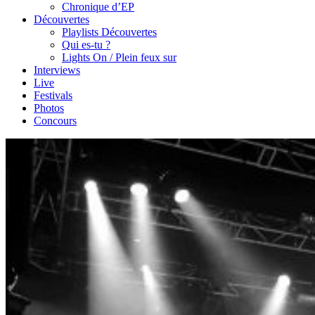
Chronique d’EP
Découvertes
Playlists Découvertes
Qui es-tu ?
Lights On / Plein feux sur
Interviews
Live
Festivals
Photos
Concours