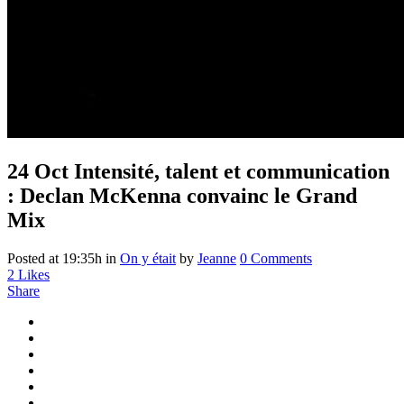
24 Oct
Intensité, talent et communication
: Declan McKenna convainc le Grand
Mix
Posted at 19:35h
in
On y était
by
Jeanne
0 Comments
2
Likes
Share