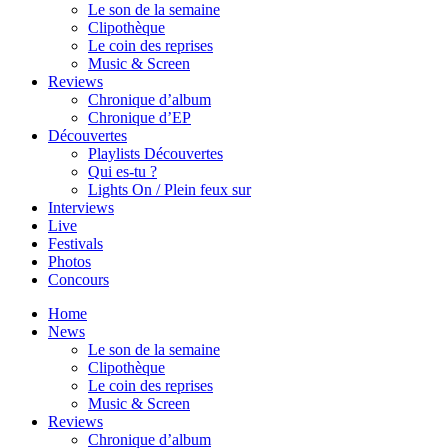
Le son de la semaine
Clipothèque
Le coin des reprises
Music & Screen
Reviews
Chronique d’album
Chronique d’EP
Découvertes
Playlists Découvertes
Qui es-tu ?
Lights On / Plein feux sur
Interviews
Live
Festivals
Photos
Concours
Home
News
Le son de la semaine
Clipothèque
Le coin des reprises
Music & Screen
Reviews
Chronique d’album