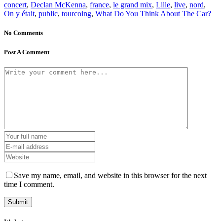
concert
,
Declan McKenna
,
france
,
le grand mix
,
Lille
,
live
,
nord
,
On y était
,
public
,
tourcoing
,
What Do You Think About The Car?
No Comments
Post A Comment
Save my name, email, and website in this browser for the next
time I comment.