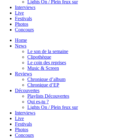
Lights On / Plein feux sur
Interviews
Live
Festivals
Photos
Concours
Home
News
Le son de la semaine
Clipothèque
Le coin des reprises
Music & Screen
Reviews
Chronique d’album
Chronique d’EP
Découvertes
Playlists Découvertes
Qui es-tu ?
Lights On / Plein feux sur
Interviews
Live
Festivals
Photos
Concours