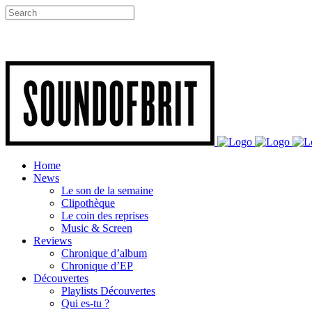
Home
News
Le son de la semaine
Clipothèque
Le coin des reprises
Music & Screen
Reviews
Chronique d’album
Chronique d’EP
Découvertes
Playlists Découvertes
Qui es-tu ?