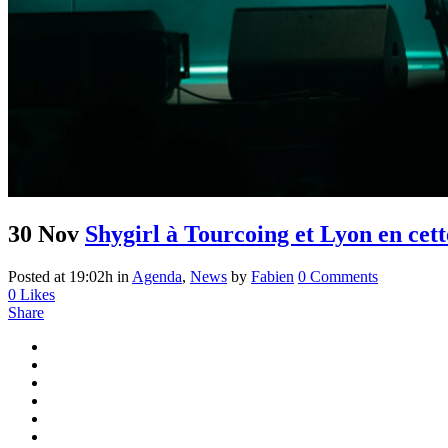
30 Nov
Shygirl à Tourcoing et Lyon en cett
Posted at 19:02h
in
Agenda
,
News
by
Fabien
0 Comments
0
Likes
Share