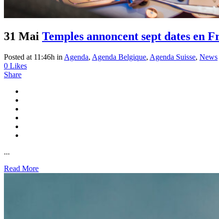
31 Mai
Temples annoncent sept dates en F
Posted at 11:46h
in
Agenda
,
Agenda Belgique
,
Agenda Suisse
,
News
0
Likes
Share
...
Read More