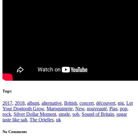
Tags:
2017
,
2018
,
album
,
alternative
,
British
,
concert
,
découvert
,
gig
,
Let
Your Dogtooth Grow
,
Maroquinerie
,
New
,
nouveauté
,
Pias
,
pop
,
rock
,
Silver Dollar Moment
,
single
,
sob
,
Sound of Britain
,
sugar
taste like salt
,
The Orielles
,
uk
No Comments