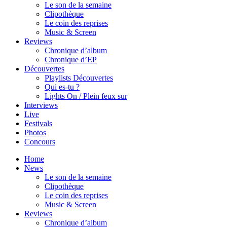
Le son de la semaine
Clipothèque
Le coin des reprises
Music & Screen
Reviews
Chronique d’album
Chronique d’EP
Découvertes
Playlists Découvertes
Qui es-tu ?
Lights On / Plein feux sur
Interviews
Live
Festivals
Photos
Concours
Home
News
Le son de la semaine
Clipothèque
Le coin des reprises
Music & Screen
Reviews
Chronique d’album