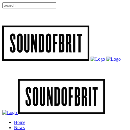
Home
News