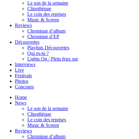
Le son de la semaine
Clipothèque
Le coin des reprises
Music & Screen
Reviews
Chronique d’album
Chronique d’EP
Découvertes
Playlists Découvertes
Qui es-tu ?
Lights On / Plein feux sur
Interviews
Live
Festivals
Photos
Concours
Home
News
Le son de la semaine
Clipothèque
Le coin des reprises
Music & Screen
Reviews
Chronique d’album