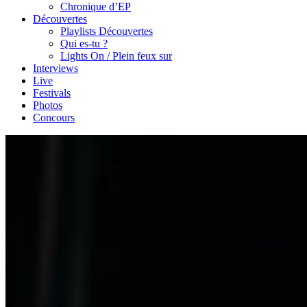
Chronique d’EP
Découvertes
Playlists Découvertes
Qui es-tu ?
Lights On / Plein feux sur
Interviews
Live
Festivals
Photos
Concours