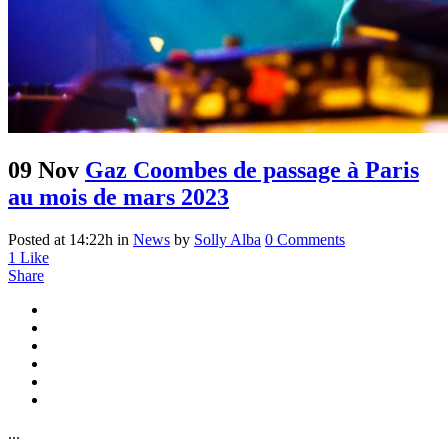
09 Nov
Gaz Coombes de passage à Paris
au mois de mars 2023
Posted at 14:22h
in
News
by
Solly Alba
0 Comments
1
Like
Share
...