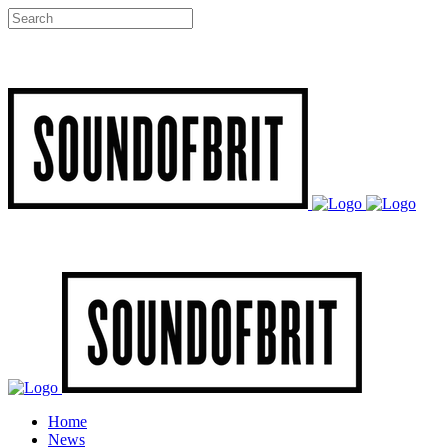
Home
News