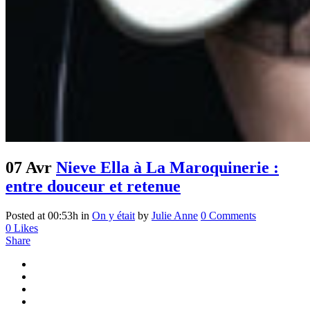
07 Avr
Nieve Ella à La Maroquinerie :
entre douceur et retenue
Posted at 00:53h
in
On y était
by
Julie Anne
0 Comments
0
Likes
Share