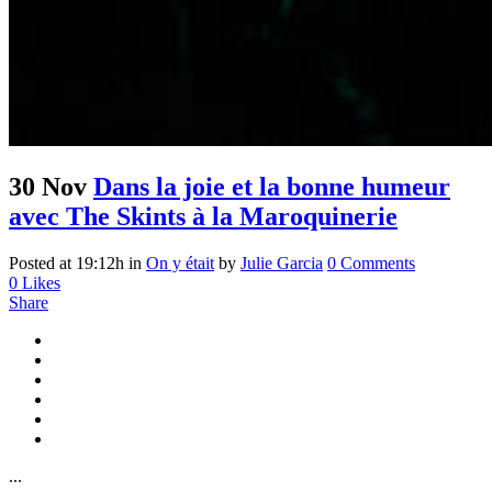
30 Nov
Dans la joie et la bonne humeur
avec The Skints à la Maroquinerie
Posted at 19:12h
in
On y était
by
Julie Garcia
0 Comments
0
Likes
Share
...