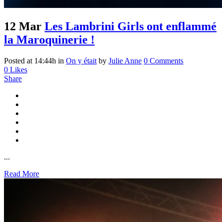
12 Mar
Les Lambrini Girls ont enflammé
la Maroquinerie !
Posted at 14:44h
in
On y était
by
Julie Anne
0 Comments
0
Likes
Share
...
Read More