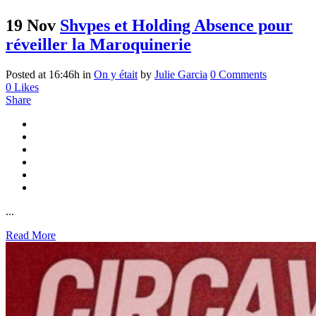
19 Nov
Shvpes et Holding Absence pour
réveiller la Maroquinerie
Posted at 16:46h
in
On y était
by
Julie Garcia
0 Comments
0
Likes
Share
...
Read More