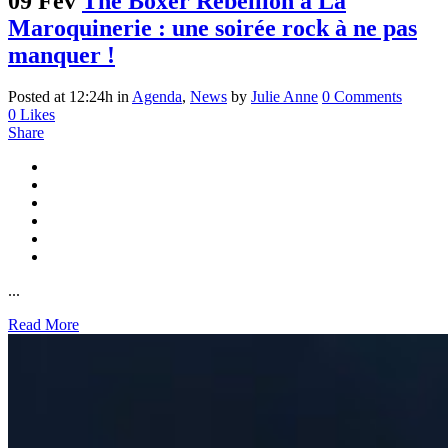
09 Fév
The Boxer Rebellion à La
Maroquinerie : une soirée rock à ne pas
manquer !
Posted at 12:24h
in
Agenda
,
News
by
Julie Anne
0 Comments
0
Likes
Share
...
Read More