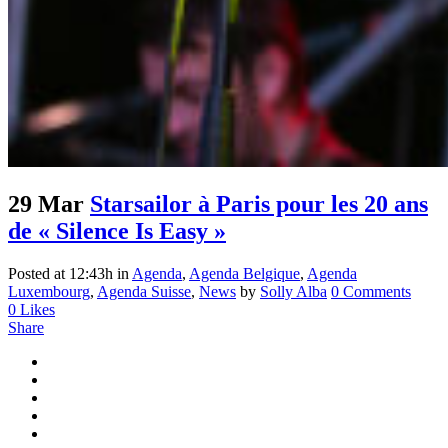
29 Mar
Starsailor à Paris pour les 20 ans
de « Silence Is Easy »
Posted at 12:43h
in
Agenda
,
Agenda Belgique
,
Agenda
Luxembourg
,
Agenda Suisse
,
News
by
Solly Alba
0 Comments
0
Likes
Share