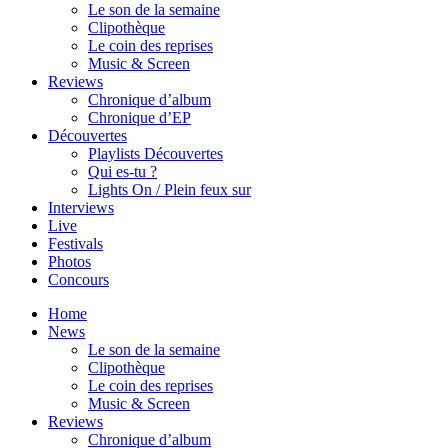
Le son de la semaine
Clipothèque
Le coin des reprises
Music & Screen
Reviews
Chronique d’album
Chronique d’EP
Découvertes
Playlists Découvertes
Qui es-tu ?
Lights On / Plein feux sur
Interviews
Live
Festivals
Photos
Concours
Home
News
Le son de la semaine
Clipothèque
Le coin des reprises
Music & Screen
Reviews
Chronique d’album