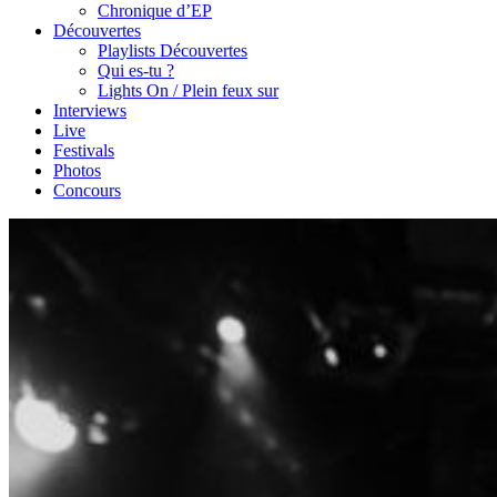
Chronique d’EP
Découvertes
Playlists Découvertes
Qui es-tu ?
Lights On / Plein feux sur
Interviews
Live
Festivals
Photos
Concours