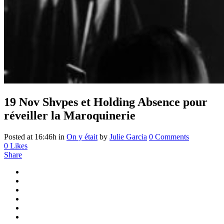
19 Nov
Shvpes et Holding Absence pour
réveiller la Maroquinerie
Posted at 16:46h
in
On y était
by
Julie Garcia
0 Comments
0
Likes
Share