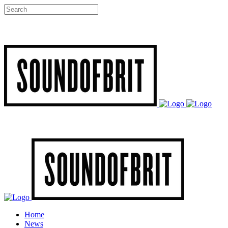
Home
News