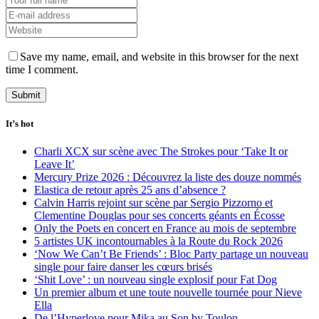
Save my name, email, and website in this browser for the next
time I comment.
It’s hot
Charli XCX sur scène avec The Strokes pour ‘Take It or
Leave It’
Mercury Prize 2026 : Découvrez la liste des douze nommés
Elastica de retour après 25 ans d’absence ?
Calvin Harris rejoint sur scène par Sergio Pizzorno et
Clementine Douglas pour ses concerts géants en Écosse
Only the Poets en concert en France au mois de septembre
5 artistes UK incontournables à la Route du Rock 2026
‘Now We Can’t Be Friends’ : Bloc Party partage un nouveau
single pour faire danser les cœurs brisés
‘Shit Love’ : un nouveau single explosif pour Fat Dog
Un premier album et une toute nouvelle tournée pour Nieve
Ella
De l’Hyperlove pour Mika au Son by Toulon