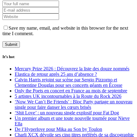
Save my name, email, and website in this browser for the next
time I comment.
It’s hot
Mercury Prize 2026 : Découvrez la liste des douze nommés
Elastica de retour après 25 ans d’absence ?
Calvin Harris rejoint sur scène par Sergio Pizzorno et
Clementine Douglas pour ses concerts géants en Écosse
Only the Poets en concert en France au mois de septembre
5 artistes UK incontournables à la Route du Rock 2026
‘Now We Can’t Be Friends’ : Bloc Party partage un nouveau
single pour faire danser les cœurs brisés
‘Shit Love’ : un nouveau single explosif pour Fat Dog
Un premier album et une toute nouvelle tournée pour Nieve
Ella
De l’Hyperlove pour Mika au Son by Toulon
Charli XCX dévoile ses cinq titres préférés de sa discographie