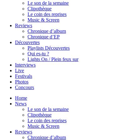
Le son de la semaine
Clipothèque
Le coin des reprises
Music & Screen
Reviews
Chronique d’album
Chronique d’EP
Découvertes
Playlists Découvertes
Qui es-tu ?
Lights On / Plein feux sur
Interviews
Live
Festivals
Photos
Concours
Home
News
Le son de la semaine
Clipothèque
Le coin des reprises
Music & Screen
Reviews
Chronique d’album