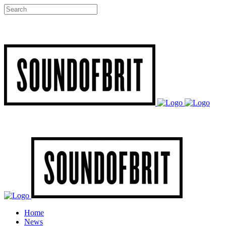
Home
News