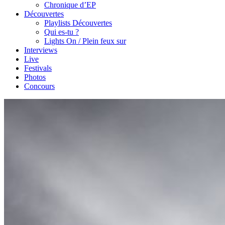
Chronique d’EP
Découvertes
Playlists Découvertes
Qui es-tu ?
Lights On / Plein feux sur
Interviews
Live
Festivals
Photos
Concours