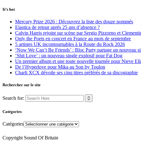
It’s hot
Mercury Prize 2026 : Découvrez la liste des douze nommés
Elastica de retour après 25 ans d’absence ?
Calvin Harris rejoint sur scène par Sergio Pizzorno et Clement
Only the Poets en concert en France au mois de septembre
5 artistes UK incontournables à la Route du Rock 2026
‘Now We Can’t Be Friends’ : Bloc Party partage un nouveau sin
‘Shit Love’ : un nouveau single explosif pour Fat Dog
Un premier album et une toute nouvelle tournée pour Nieve Ell
De l’Hyperlove pour Mika au Son by Toulon
Charli XCX dévoile ses cinq titres préférés de sa discographie
Rechercher sur le site
Search for:
Catégories
Catégories
Copyright Sound Of Britain