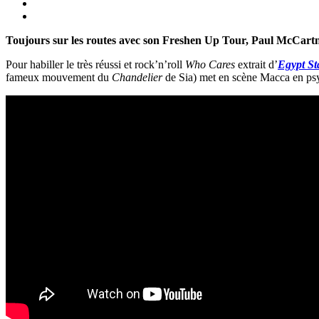
Toujours sur les routes avec son Freshen Up Tour, Paul McCartn
Pour habiller le très réussi et rock’n’roll
Who Cares
extrait d’
Egypt St
fameux mouvement du
Chandelier
de Sia) met en scène Macca en psych