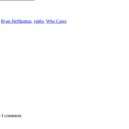
,
Ryan Heffington
,
vidéo
,
Who Cares
e I comment.