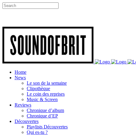
Home
News
Le son de la semaine
Clipothèque
Le coin des reprises
Music & Screen
Reviews
Chronique d’album
Chronique d’EP
Découvertes
Playlists Découvertes
Qui es-tu ?