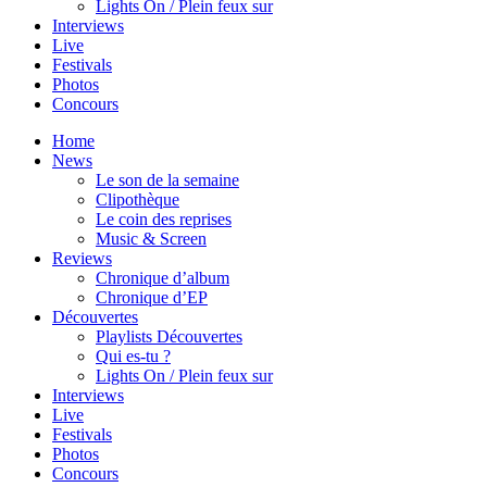
Lights On / Plein feux sur
Interviews
Live
Festivals
Photos
Concours
Home
News
Le son de la semaine
Clipothèque
Le coin des reprises
Music & Screen
Reviews
Chronique d’album
Chronique d’EP
Découvertes
Playlists Découvertes
Qui es-tu ?
Lights On / Plein feux sur
Interviews
Live
Festivals
Photos
Concours