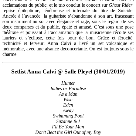
acclamations du public, et le trio conclut le concert sur
Ghost Rider
,
reprise épileptique, ténébreuse et infernale du titre de Suicide.
Ancrée à l’avancée, la guitariste s’abandonne à son art, fracassant
son instrument au sol avec élégance et rage, sous le regard de ses
deux comparses et du public, épaté et amusé. C’est sous une pose
théâtrale et poussant à l’acclamation que la musicienne récolte ses
lauriers et s’éclipse, cette fois pour de bon. Grâce et férocité,
technicité et ferveur: Anna Calvi a livré un set volcanique et
mémorable, avec une aisance déconcertante. On est toujours sous le
charme.
Setlist Anna Calvi @ Salle Pleyel (30/01/2019)
Hunter
Indies or Paradise
As a Man
Wish
Eden
Away
Swimming Pool
Suzanne & I
I’ll Be Your Man
Don’t Beat the Girl Out of my Boy