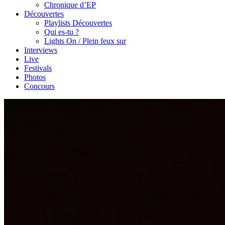
Chronique d’EP
Découvertes
Playlists Découvertes
Qui es-tu ?
Lights On / Plein feux sur
Interviews
Live
Festivals
Photos
Concours