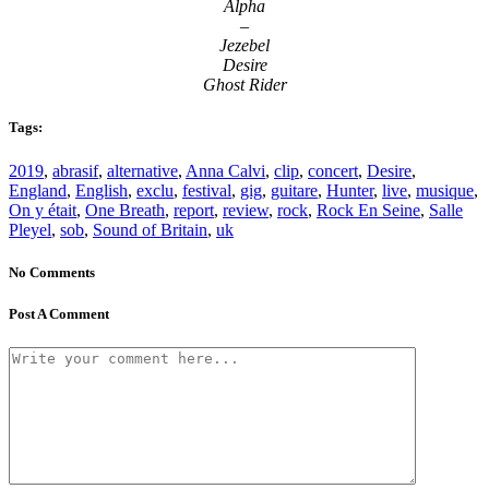
Alpha
–
Jezebel
Desire
Ghost Rider
Tags:
2019
,
abrasif
,
alternative
,
Anna Calvi
,
clip
,
concert
,
Desire
,
England
,
English
,
exclu
,
festival
,
gig
,
guitare
,
Hunter
,
live
,
musique
,
On y était
,
One Breath
,
report
,
review
,
rock
,
Rock En Seine
,
Salle
Pleyel
,
sob
,
Sound of Britain
,
uk
No Comments
Post A Comment