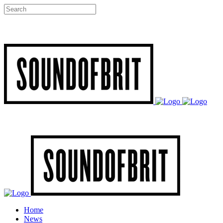
Home
News