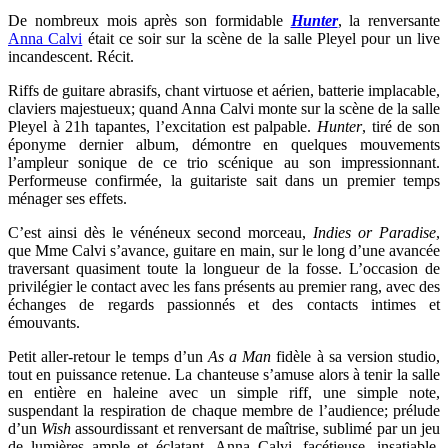
De nombreux mois après son formidable
Hunter
, la renversante
Anna Calvi
était ce soir sur la scène de la salle Pleyel pour un live
incandescent. Récit.
Riffs de guitare abrasifs, chant virtuose et aérien, batterie implacable,
claviers majestueux; quand Anna Calvi monte sur la scène de la salle
Pleyel à 21h tapantes, l’excitation est palpable.
Hunter
, tiré de son
éponyme dernier album, démontre en quelques mouvements
l’ampleur sonique de ce trio scénique au son impressionnant.
Performeuse confirmée, la guitariste sait dans un premier temps
ménager ses effets.
C’est ainsi dès le vénéneux second morceau,
Indies or Paradise
,
que Mme Calvi s’avance, guitare en main, sur le long d’une avancée
traversant quasiment toute la longueur de la fosse. L’occasion de
privilégier le contact avec les fans présents au premier rang, avec des
échanges de regards passionnés et des contacts intimes et
émouvants.
Petit aller-retour le temps d’un
As a Man
fidèle à sa version studio,
tout en puissance retenue. La chanteuse s’amuse alors à tenir la salle
en entière en haleine avec un simple riff, une simple note,
suspendant la respiration de chaque membre de l’audience; prélude
d’un
Wish
assourdissant et renversant de maîtrise, sublimé par un jeu
de lumières ample et éclatant. Anna Calvi, facétieuse, insatiable,