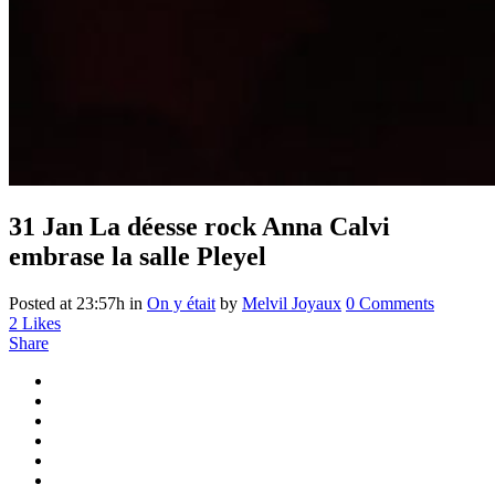
31 Jan
La déesse rock Anna Calvi
embrase la salle Pleyel
Posted at 23:57h
in
On y était
by
Melvil Joyaux
0 Comments
2
Likes
Share