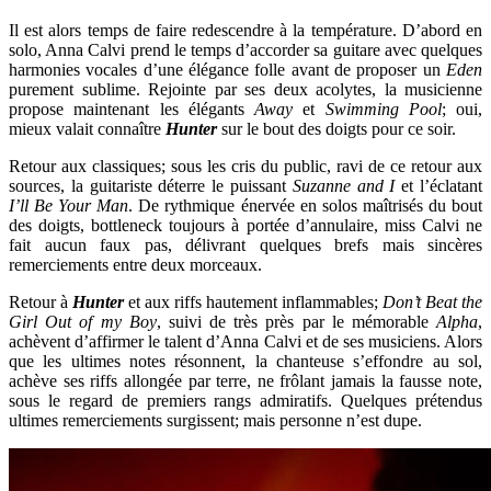
Il est alors temps de faire redescendre à la température. D’abord en
solo, Anna Calvi prend le temps d’accorder sa guitare avec quelques
harmonies vocales d’une élégance folle avant de proposer un
Eden
purement sublime. Rejointe par ses deux acolytes, la musicienne
propose maintenant les élégants
Away
et
Swimming Pool
; oui,
mieux valait connaître
Hunter
sur le bout des doigts pour ce soir.
Retour aux classiques; sous les cris du public, ravi de ce retour aux
sources, la guitariste déterre le puissant
Suzanne and I
et l’éclatant
I’ll Be Your Man
. De rythmique énervée en solos maîtrisés du bout
des doigts, bottleneck toujours à portée d’annulaire, miss Calvi ne
fait aucun faux pas, délivrant quelques brefs mais sincères
remerciements entre deux morceaux.
Retour à
Hunter
et aux riffs hautement inflammables;
Don’t Beat the
Girl Out of my Boy
, suivi de très près par le mémorable
Alpha
,
achèvent d’affirmer le talent d’Anna Calvi et de ses musiciens. Alors
que les ultimes notes résonnent, la chanteuse s’effondre au sol,
achève ses riffs allongée par terre, ne frôlant jamais la fausse note,
sous le regard de premiers rangs admiratifs. Quelques prétendus
ultimes remerciements surgissent; mais personne n’est dupe.