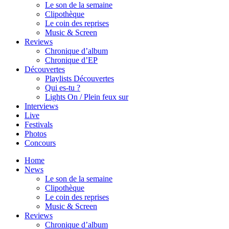
Le son de la semaine
Clipothèque
Le coin des reprises
Music & Screen
Reviews
Chronique d’album
Chronique d’EP
Découvertes
Playlists Découvertes
Qui es-tu ?
Lights On / Plein feux sur
Interviews
Live
Festivals
Photos
Concours
Home
News
Le son de la semaine
Clipothèque
Le coin des reprises
Music & Screen
Reviews
Chronique d’album