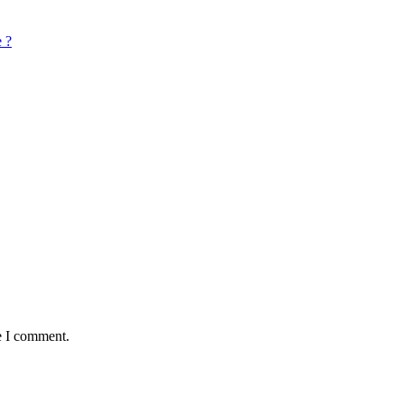
e ?
e I comment.