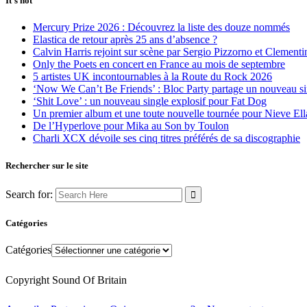
It’s hot
Mercury Prize 2026 : Découvrez la liste des douze nommés
Elastica de retour après 25 ans d’absence ?
Calvin Harris rejoint sur scène par Sergio Pizzorno et Clement
Only the Poets en concert en France au mois de septembre
5 artistes UK incontournables à la Route du Rock 2026
‘Now We Can’t Be Friends’ : Bloc Party partage un nouveau sin
‘Shit Love’ : un nouveau single explosif pour Fat Dog
Un premier album et une toute nouvelle tournée pour Nieve Ell
De l’Hyperlove pour Mika au Son by Toulon
Charli XCX dévoile ses cinq titres préférés de sa discographie
Rechercher sur le site
Search for:
Catégories
Catégories
Copyright Sound Of Britain