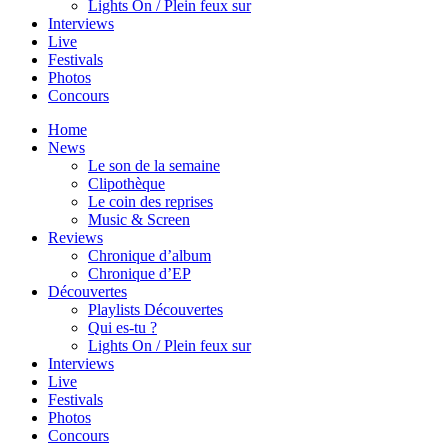
Lights On / Plein feux sur
Interviews
Live
Festivals
Photos
Concours
Home
News
Le son de la semaine
Clipothèque
Le coin des reprises
Music & Screen
Reviews
Chronique d’album
Chronique d’EP
Découvertes
Playlists Découvertes
Qui es-tu ?
Lights On / Plein feux sur
Interviews
Live
Festivals
Photos
Concours