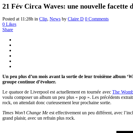
21 Fév
Circa Waves: une nouvelle facette d
Posted at 11:28h
in
Clip
,
News
by
Claire D
0 Comments
0
Likes
Share
Un peu plus d’un mois avant la sortie de leur troisième album ‘
Wh
groupe continue d’évoluer.
Le quatuor de Liverpool est actuellement en tournée avec
The Womb
voulu composer un album un peu plus « pop ». Les précédents extrai
rock, on attendait donc curieusement leur prochaine sortie.
Times Won’t Change Me
est effectivement un peu différent, avec l’in
grand plaisir, avec un refrain plus rock.