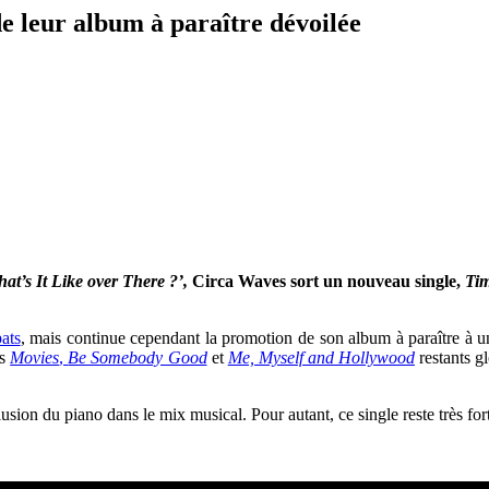
e leur album à paraître dévoilée
at’s It Like over There ?’,
Circa Waves sort un nouveau single,
Ti
ats
, mais continue cependant la promotion de son album à paraître à un
ts
Movies
,
Be Somebody Good
et
Me, Myself and Hollywood
restants gl
clusion du piano dans le mix musical. Pour autant, ce single reste très f