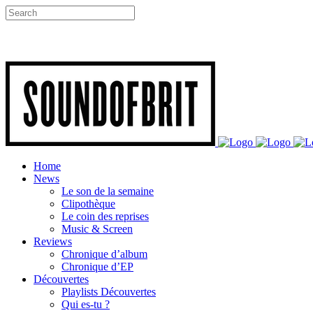
Home
News
Le son de la semaine
Clipothèque
Le coin des reprises
Music & Screen
Reviews
Chronique d’album
Chronique d’EP
Découvertes
Playlists Découvertes
Qui es-tu ?