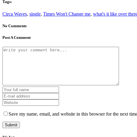
Tags:
Circa Waves
,
single
,
Times Won't Change me
,
what's it like over ther
No Comments
Post A Comment
Save my name, email, and website in this browser for the next tim