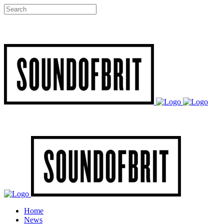
Home
News