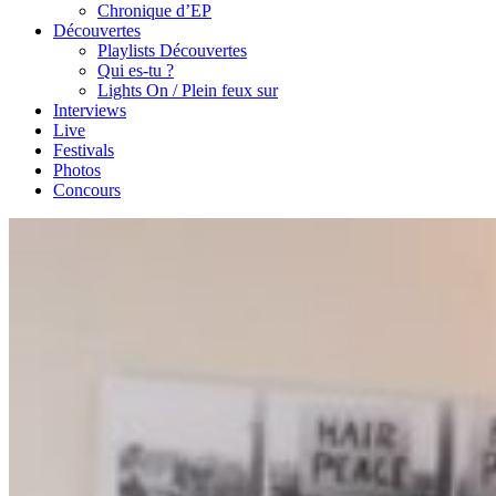
Chronique d’EP
Découvertes
Playlists Découvertes
Qui es-tu ?
Lights On / Plein feux sur
Interviews
Live
Festivals
Photos
Concours