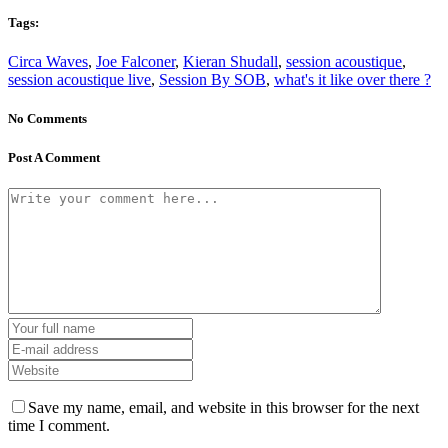
Tags:
Circa Waves
,
Joe Falconer
,
Kieran Shudall
,
session acoustique
,
session acoustique live
,
Session By SOB
,
what's it like over there ?
No Comments
Post A Comment
Save my name, email, and website in this browser for the next
time I comment.