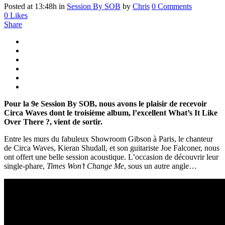
Posted at 13:48h
in
Session By SOB
by
Chris
0 Comments
0
Likes
Share
Pour la 9e Session By SOB, nous avons le plaisir de recevoir
Circa Waves dont le troisième album, l’excellent What’s It Like
Over There ?, vient de sortir.
Entre les murs du fabuleux Showroom Gibson à Paris, le chanteur
de Circa Waves, Kieran Shudall, et son guitariste Joe Falconer, nous
ont offert une belle session acoustique. L’occasion de découvrir leur
single-phare,
Times Won’t Change Me
, sous un autre angle…