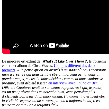
Le morceau est extrait de
What’s It Like Over There ?
, le troisième
et dernier album de Circa Waves.
Un opus différent des deux
premiers
. «
Je pense qu’on est arrivés à un stade où nous cherchons
juste à créer ce qui nous semble être un morceau génial dans un
premier temps, et ensuite nous décidons comment nous voulons le
produire
, avait déclaré Kieran
en interview avec Sound of Brit
.
Different Creatures avait ce son beaucoup plus rock qui, je pense,
est un peu présent dans ce nouvel album, avec peut-être plus
d’éléments pop issus du premier album. Finalement, c’est peut-être
la véritable expression de ce vers quoi on a toujours tendu, c’est
peut-être ce que l’on a toujours été.
«