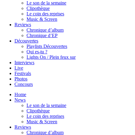
Le son de la semaine
Clipothèque
Le coin des reprises
Music & Screen
Reviews
Chronique d’album
Chronique d’EP
Découvertes
Playlists Découvertes
Qui es-tu ?
Lights On / Plein feux sur
Interviews
Live
Festivals
Photos
Concours
Home
News
Le son de la semaine
Clipothèque
Le coin des reprises
Music & Screen
Reviews
Chronique d’album