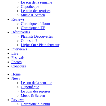
Le son de la semaine
Clipothèque
Le coin des reprises
Music & Screen
Reviews
Chronique d’album
Chronique d’EP
Découvertes
Playlists Découvertes
Qui es-tu ?
Lights On / Plein feux sur
Interviews
Live
Festivals
Photos
Concours
Home
News
Le son de la semaine
Clipothèque
Le coin des reprises
Music & Screen
Reviews
Chronique d’album