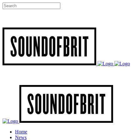
Home
News