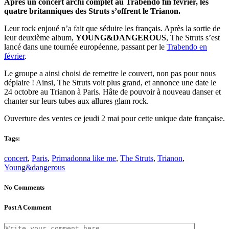
Après un concert archi complet au Trabendo fin février, les
quatre britanniques des Struts s’offrent le Trianon.
Leur rock enjoué n’a fait que séduire les français. Après la sortie de
leur deuxième album,
YOUNG&DANGEROUS
, The Struts s’est
lancé dans une tournée européenne, passant per le
Trabendo en
février
.
Le groupe a ainsi choisi de remettre le couvert, non pas pour nous
déplaire ! Ainsi, The Struts voit plus grand, et annonce une date le
24 octobre au Trianon à Paris. Hâte de pouvoir à nouveau danser et
chanter sur leurs tubes aux allures glam rock.
Ouverture des ventes ce jeudi 2 mai pour cette unique date française.
Tags:
concert
,
Paris
,
Primadonna like me
,
The Struts
,
Trianon
,
Young&dangerous
No Comments
Post A Comment