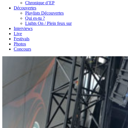
Chronique d’EP
Découvertes
Playlists Découvertes
Qui es-tu ?
Lights On / Plein feux sur
Interviews
Live
Festivals
Photos
Concours