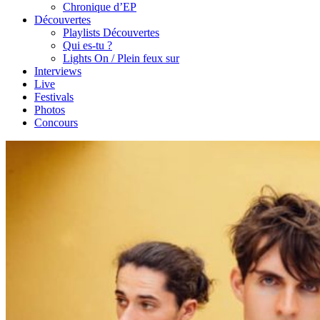
Chronique d’EP
Découvertes
Playlists Découvertes
Qui es-tu ?
Lights On / Plein feux sur
Interviews
Live
Festivals
Photos
Concours