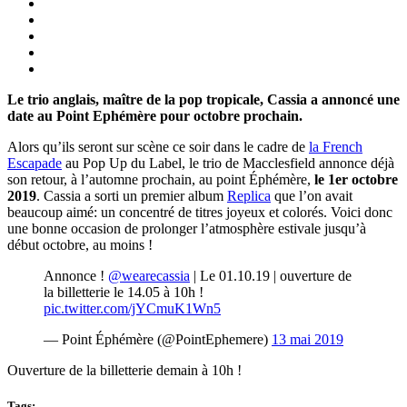
Le trio anglais, maître de la pop tropicale, Cassia a annoncé une
date au Point Ephémère pour octobre prochain.
Alors qu’ils seront sur scène ce soir dans le cadre de
la French
Escapade
au Pop Up du Label, le trio de Macclesfield annonce déjà
son retour, à l’automne prochain, au point Éphémère,
le 1er octobre
2019
. Cassia a sorti un premier album
Replica
que l’on avait
beaucoup aimé: un concentré de titres joyeux et colorés. Voici donc
une bonne occasion de prolonger l’atmosphère estivale jusqu’à
début octobre, au moins !
Annonce !
@wearecassia
| Le 01.10.19 | ouverture de
la billetterie le 14.05 à 10h !
pic.twitter.com/jYCmuK1Wn5
— Point Éphémère (@PointEphemere)
13 mai 2019
Ouverture de la billetterie demain à 10h !
Tags: