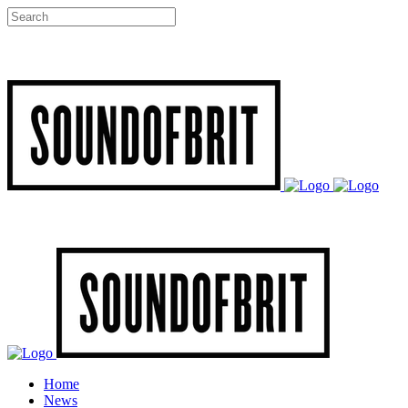
Home
News