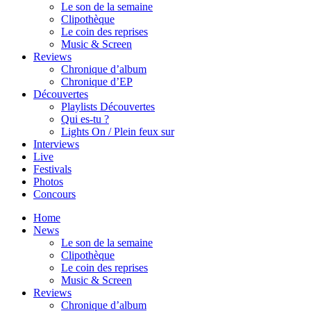
Le son de la semaine
Clipothèque
Le coin des reprises
Music & Screen
Reviews
Chronique d’album
Chronique d’EP
Découvertes
Playlists Découvertes
Qui es-tu ?
Lights On / Plein feux sur
Interviews
Live
Festivals
Photos
Concours
Home
News
Le son de la semaine
Clipothèque
Le coin des reprises
Music & Screen
Reviews
Chronique d’album