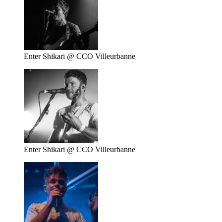
Enter Shikari @ CCO Villeurbanne
Enter Shikari @ CCO Villeurbanne