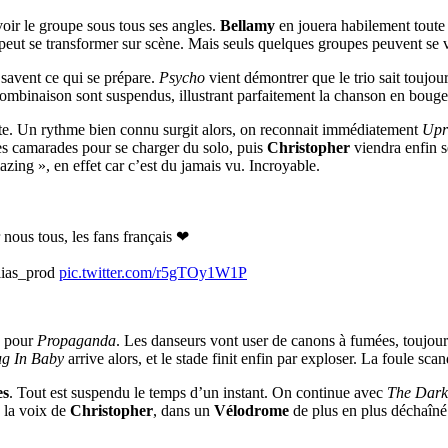
oir le groupe sous tous ses angles.
Bellamy
en jouera habilement toute 
peut se transformer sur scène. Mais seuls quelques groupes peuvent se v
 savent ce qui se prépare.
Psycho
vient démontrer que le trio sait toujou
ombinaison sont suspendus, illustrant parfaitement la chanson en bougea
iste. Un rythme bien connu surgit alors, on reconnait immédiatement
Upr
e ses camarades pour se charger du solo, puis
Christopher
viendra enfin se
zing », en effet car c’est du jamais vu. Incroyable.
 nous tous, les fans français ❤
alias_prod
pic.twitter.com/r5gTOy1W1P
, pour
Propaganda
. Les danseurs vont user de canons à fumées, toujour
ug In Baby
arrive alors, et le stade finit enfin par exploser. La foule sc
es
. Tout est suspendu le temps d’un instant. On continue avec
The Dark
 la voix de
Christopher
, dans un
Vélodrome
de plus en plus déchaîn