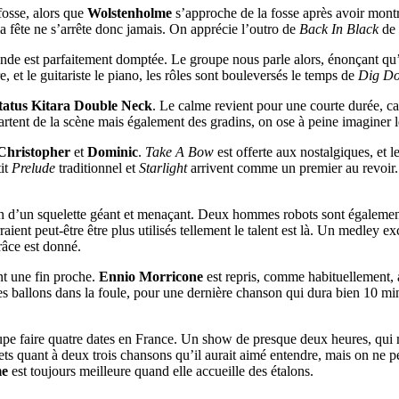
 fosse, alors que
Wolstenholme
s’approche de la fosse après avoir montr
 la fête ne s’arrête donc jamais. On apprécie l’outro de
Back In Black
de
monde est parfaitement domptée. Le groupe nous parle alors, énonçant qu’
e, et le guitariste le piano, les rôles sont bouleversés le temps de
Dig D
tatus Kitara Double Neck
. Le calme revient pour une courte durée, car
artent de la scène mais également des gradins, on ose à peine imaginer les
Christopher
et
Dominic
.
Take A Bow
est offerte aux nostalgiques, et l
tit
Prelude
traditionnel et
Starlight
arrivent comme un premier au revoir.
ition d’un squelette géant et menaçant. Deux hommes robots sont égaleme
raient peut-être être plus utilisés tellement le talent est là. Un medley ex
râce est donné.
t une fin proche.
Ennio Morricone
est repris, comme habituellement,
s ballons dans la foule, pour une dernière chanson qui dura bien 10 mi
roupe faire quatre dates en France. Un show de presque deux heures, qui m
ts quant à deux trois chansons qu’il aurait aimé entendre, mais on ne 
me
est toujours meilleure quand elle accueille des étalons.