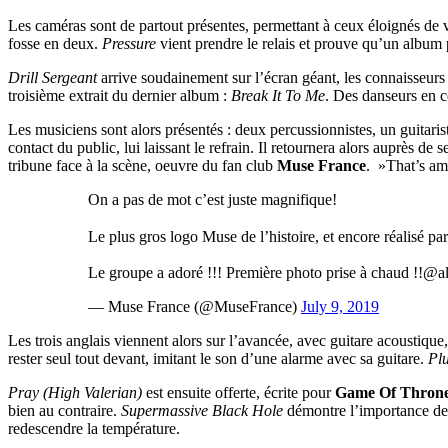
Les caméras sont de partout présentes, permettant à ceux éloignés de v
fosse en deux.
Pressure
vient prendre le relais et prouve qu’un album 
Drill Sergeant
arrive soudainement sur l’écran géant, les connaisseurs
troisième extrait du dernier album :
Break It To Me
. Des danseurs en c
Les musiciens sont alors présentés : deux percussionnistes, un guitar
contact du public, lui laissant le refrain. Il retournera alors auprès d
tribune face à la scène, oeuvre du fan club
Muse France
. »That’s ama
On a pas de mot c’est juste magnifique!
Le plus gros logo Muse de l’histoire, et encore réalisé par
Le groupe a adoré !!! Première photo prise à chaud !!@
— Muse France (@MuseFrance)
July 9, 2019
Les trois anglais viennent alors sur l’avancée, avec guitare acoustique
rester seul tout devant, imitant le son d’une alarme avec sa guitare.
Pl
Pray (High Valerian)
est ensuite offerte, écrite pour
Game Of Thron
bien au contraire.
Supermassive Black Hole
démontre l’importance de
redescendre la température.