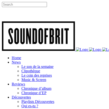
Home
News
Le son de la semaine
Clipothèque
Le coin des reprises
Music & Screen
Reviews
Chronique d’album
Chronique d’EP
Découvertes
Playlists Découvertes
Qui es-tu ?