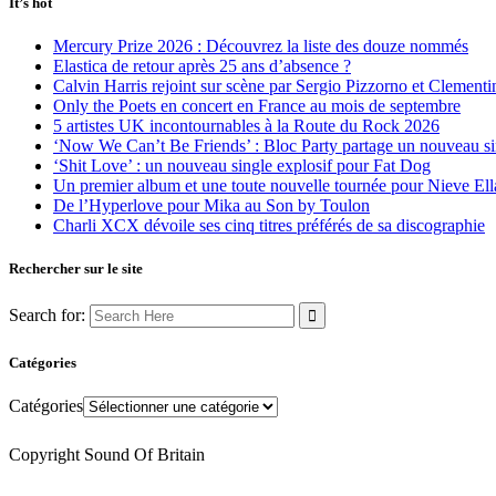
It’s hot
Mercury Prize 2026 : Découvrez la liste des douze nommés
Elastica de retour après 25 ans d’absence ?
Calvin Harris rejoint sur scène par Sergio Pizzorno et Clement
Only the Poets en concert en France au mois de septembre
5 artistes UK incontournables à la Route du Rock 2026
‘Now We Can’t Be Friends’ : Bloc Party partage un nouveau sin
‘Shit Love’ : un nouveau single explosif pour Fat Dog
Un premier album et une toute nouvelle tournée pour Nieve Ell
De l’Hyperlove pour Mika au Son by Toulon
Charli XCX dévoile ses cinq titres préférés de sa discographie
Rechercher sur le site
Search for:
Catégories
Catégories
Copyright Sound Of Britain