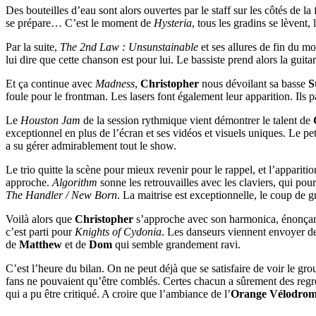
Des bouteilles d’eau sont alors ouvertes par le staff sur les côtés de la
se prépare… C’est le moment de
Hysteria
, tous les gradins se lèvent,
Par la suite,
The 2nd Law : Unsunstainable
et ses allures de fin du 
lui dire que cette chanson est pour lui. Le bassiste prend alors la guitar
Et ça continue avec
Madness
,
Christopher
nous dévoilant sa basse
S
foule pour le frontman. Les lasers font également leur apparition. Ils p
Le
Houston Jam
de la session rythmique vient démontrer le talent de
exceptionnel en plus de l’écran et ses vidéos et visuels uniques. Le pe
a su gérer admirablement tout le show.
Le trio quitte la scène pour mieux revenir pour le rappel, et l’appar
approche.
Algorithm
sonne les retrouvailles avec les claviers, qui pour
The Handler / New Born
. La maitrise est exceptionnelle, le coup de g
Voilà alors que
Christopher
s’approche avec son harmonica, énonçan
c’est parti pour
Knights of Cydonia
. Les danseurs viennent envoyer de
de
Matthew
et de
Dom
qui semble grandement ravi.
C’est l’heure du bilan. On ne peut déjà que se satisfaire de voir le g
fans ne pouvaient qu’être comblés. Certes chacun a sûrement des regre
qui a pu être critiqué. A croire que l’ambiance de l’
Orange Vélodro