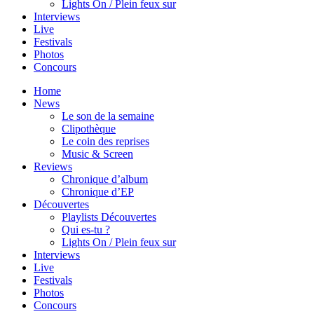
Lights On / Plein feux sur
Interviews
Live
Festivals
Photos
Concours
Home
News
Le son de la semaine
Clipothèque
Le coin des reprises
Music & Screen
Reviews
Chronique d’album
Chronique d’EP
Découvertes
Playlists Découvertes
Qui es-tu ?
Lights On / Plein feux sur
Interviews
Live
Festivals
Photos
Concours