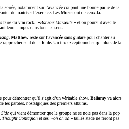
la soirée, notamment sur l’avancée coupant une bonne partie de la
anter de maîtriser l’exercice. Les
Muse
sont de ceux-là.
rs faire du vrai rock. »
Bonsoir Marseille
» et on poursuit avec le
nt leurs lampes dans tous les sens.
ising
.
Matthew
reste sur l’avancée sans guitare pour chanter au
 rapprocher seul de la foule. Un tifo exceptionnel surgit alors de la
s pour démontrer qu’il s’agit d’un véritable show.
Bellamy
va alors
ande les paroles, nostalgiques des premiers albums.
 Side
qui vient démontrer que le groupe ne se noie pas dans la pop
é.
Thought Contagion
et ses »
oh oh oh
» taillés stade ne feront pas