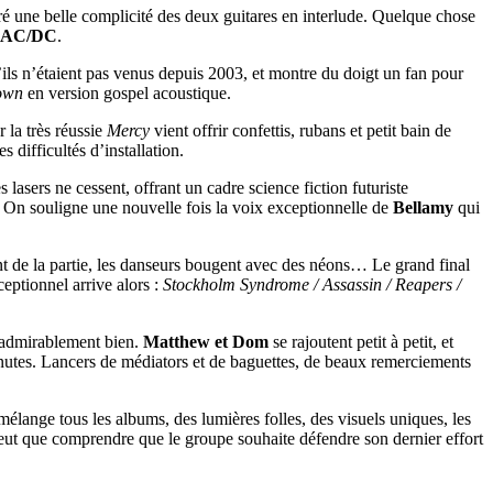
é une belle complicité des deux guitares en interlude. Quelque chose
AC/DC
.
ils n’étaient pas venus depuis 2003, et montre du doigt un fan pour
own
en version gospel acoustique.
 la très réussie
Mercy
vient offrir confettis, rubans et petit bain de
 difficultés d’installation.
es lasers ne cessent, offrant un cadre science fiction futuriste
 On souligne une nouvelle fois la voix exceptionnelle de
Bellamy
qui
nt de la partie, les danseurs bougent avec des néons… Le grand final
ceptionnel arrive alors :
Stockholm Syndrome / Assassin /
Reapers /
 admirablement bien.
Matthew et Dom
se rajoutent petit à petit, et
nutes. Lancers de médiators et de baguettes, de beaux remerciements
élange tous les albums, des lumières folles, des visuels uniques, les
peut que comprendre que le groupe souhaite défendre son dernier effort