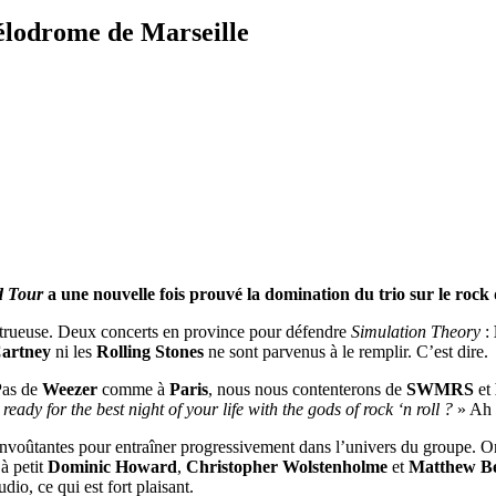
élodrome de Marseille
d Tour
a une nouvelle fois prouvé la domination du trio sur le rock
strueuse. Deux concerts en province pour défendre
Simulation Theory
:
artney
ni les
Rolling Stones
ne sont parvenus à le remplir. C’est dire.
Pas de
Weezer
comme à
Paris
, nous nous contenterons de
SWMRS
et
ready for the best night of your life with the gods of rock ‘n roll ?
» Ah 
nvoûtantes pour entraîner progressivement dans l’univers du groupe. 
 à petit
Dominic Howard
,
Christopher Wolstenholme
et
Matthew B
dio, ce qui est fort plaisant.