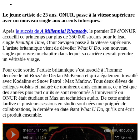
Le jeune artiste de 23 ans, ONUR, passe à la vitesse supérieure
avec un nouveau single aux accents tubesques.
Après
le succès de
A Millennial Rhapsody,
le premier EP d’ONUR
accueilli ce printemps par plus de 350 000 streams pour le lead
single
Beautiful Time
, Onur Sevigen passe à la vitesse supérieure.
L’artiste britannique vient de dévoiler
What U Do
, son nouveau
single qui ouvre un chapitre dans lequel sa carrière devrait prendre
un véritable virage.
Pour cette sortie, l’artiste britannique s’est associé à l’homme
derrière le hit
Brazil
de Declan McKenna et qui a également travaillé
avec Kodaline et Snow Patrol : Max Marlow. Tous deux élèves de
collèges voisins et malgré de nombreux amis communs, ce n’est que
des années plus tard qu’ils se sont rencontrés à l’université ou
ONUR était étudiant et Max un technicien audio. De cette amitié
tardive et plusieurs sessions en studio sont nées une poignée de
collaborations, la dernière en date étant
What U Do
, qu’ils ont écrit
et produit ensemble.