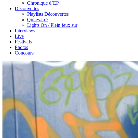
Chronique d’EP
Découvertes
Playlists Découvertes
Qui es-tu ?
Lights On / Plein feux sur
Interviews
Live
Festivals
Photos
Concours