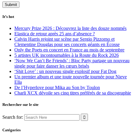
It’s hot
Mercury Prize 2026 : Découvrez la liste des douze nommés
Elastica de retour après 25 ans d’absence ?
Calvin Harris rejoint sur scène par Sergio Pizzorno et
Clementine Douglas pour ses concerts géants en Écosse
Only the Poets en concert en France au mois de septembre
5 artistes UK incontournables à la Route du Rock 2026
‘Now We Can’t Be Friends’ : Bloc Party partage un nouveau
single pour faire danser les cœurs brisés
‘Shit Love’ : un nouveau single explosif pour Fat Dog
Un premier album et une toute nouvelle tournée pour Nieve
Ella
De l’Hyperlove pour Mika au Son by Toulon
Charli XCX dévoile ses cinq titres préférés de sa discographie
Rechercher sur le site
Search for:
Catégories