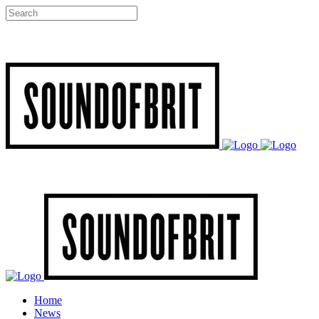
Home
News