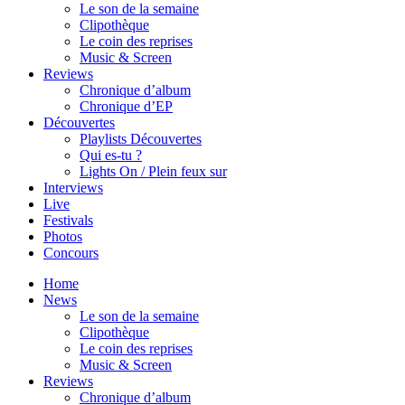
Le son de la semaine
Clipothèque
Le coin des reprises
Music & Screen
Reviews
Chronique d’album
Chronique d’EP
Découvertes
Playlists Découvertes
Qui es-tu ?
Lights On / Plein feux sur
Interviews
Live
Festivals
Photos
Concours
Home
News
Le son de la semaine
Clipothèque
Le coin des reprises
Music & Screen
Reviews
Chronique d’album