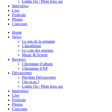
Lights On / Plein feux sur
Interviews
Live
Festivals
Photos
Concours
Home
News
Le son de la semaine
Clipothèque
Le coin des reprises
Music & Screen
Reviews
Chronique d’album
Chronique d’EP
Découvertes
Playlists Découvertes
Qui es-tu ?
Lights On / Plein feux sur
Interviews
Live
Festivals
Photos
Concours