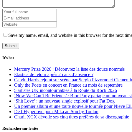
Save my name, email, and website in this browser for the next tim
It’s hot
Mercury Prize 2026 : Découvrez la liste des douze nommés
Elastica de retour après 25 ans d’absence ?
Calvin Harris rejoint sur scène par Sergio Pizzorno et Clement
Only the Poets en concert en France au mois de septembre
5 artistes UK incontournables à la Route du Rock 2026
‘Now We Can’t Be Friends’ : Bloc Party partage un nouveau sin
‘Shit Love’ : un nouveau single explosif pour Fat Dog
Un premier album et une toute nouvelle tournée pour Nieve Ell
De l’Hyperlove pour Mika au Son by Toulon
Charli XCX dévoile ses cinq titres préférés de sa discographie
Rechercher sur le site