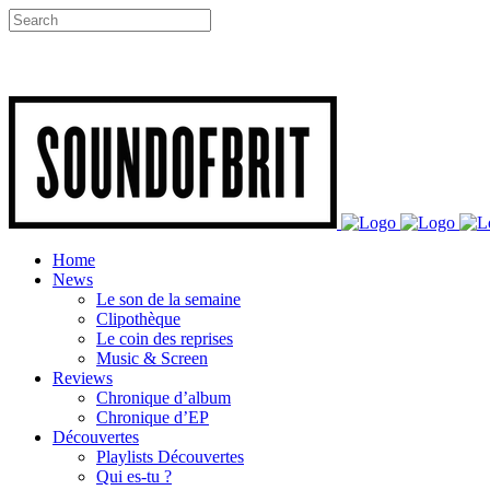
Home
News
Le son de la semaine
Clipothèque
Le coin des reprises
Music & Screen
Reviews
Chronique d’album
Chronique d’EP
Découvertes
Playlists Découvertes
Qui es-tu ?