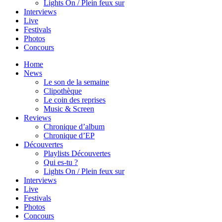
Lights On / Plein feux sur
Interviews
Live
Festivals
Photos
Concours
Home
News
Le son de la semaine
Clipothèque
Le coin des reprises
Music & Screen
Reviews
Chronique d’album
Chronique d’EP
Découvertes
Playlists Découvertes
Qui es-tu ?
Lights On / Plein feux sur
Interviews
Live
Festivals
Photos
Concours