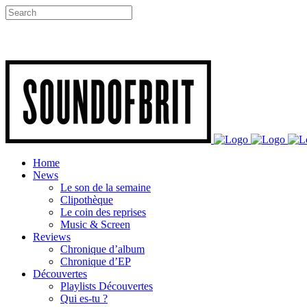
Home
News
Le son de la semaine
Clipothèque
Le coin des reprises
Music & Screen
Reviews
Chronique d’album
Chronique d’EP
Découvertes
Playlists Découvertes
Qui es-tu ?