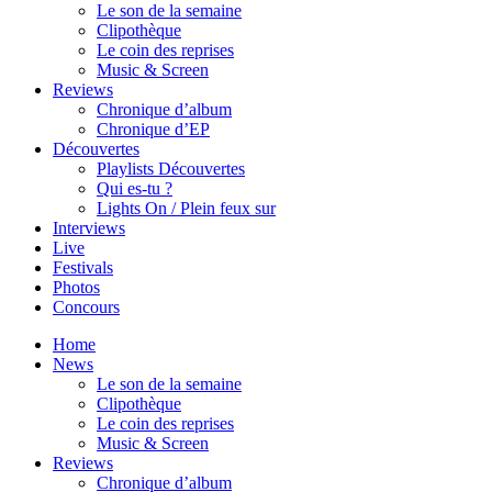
Le son de la semaine
Clipothèque
Le coin des reprises
Music & Screen
Reviews
Chronique d’album
Chronique d’EP
Découvertes
Playlists Découvertes
Qui es-tu ?
Lights On / Plein feux sur
Interviews
Live
Festivals
Photos
Concours
Home
News
Le son de la semaine
Clipothèque
Le coin des reprises
Music & Screen
Reviews
Chronique d’album