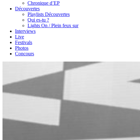
Chronique d’EP
Découvertes
Playlists Découvertes
Qui es-tu ?
Lights On / Plein feux sur
Interviews
Live
Festivals
Photos
Concours