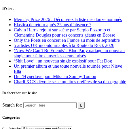
It’s hot
Mercury Prize 2026 : Découvrez la liste des douze nommés
Elastica de retour après 25 ans d’absence ?
Calvin Harris rejoint sur scène par Sergio Pizzorno et
Clementine Douglas pour ses concerts géants en Écosse
Only the Poets en concert en France au mois de septembre
5 artistes UK incontournables à la Route du Rock 2026
‘Now We Can’t Be Friends’ : Bloc Party partage un nouveau
single pour faire danser les cœurs brisés
‘Shit Love’ : un nouveau single explosif pour Fat Dog
Un premier album et une toute nouvelle tournée pour Nieve
Ella
De l’Hyperlove pour Mika au Son by Toulon
Charli XCX dévoile ses cinq titres préférés de sa discographie
Rechercher sur le site
Search for:
Catégories
Catégories