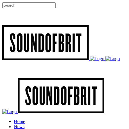
Home
News