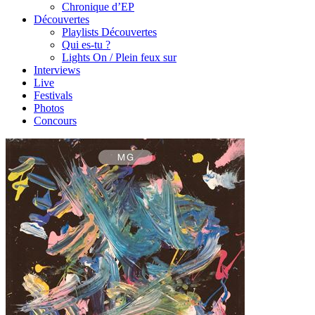
Chronique d’EP
Découvertes
Playlists Découvertes
Qui es-tu ?
Lights On / Plein feux sur
Interviews
Live
Festivals
Photos
Concours