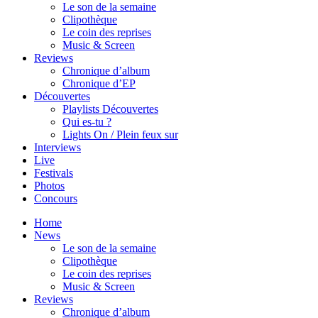
Le son de la semaine
Clipothèque
Le coin des reprises
Music & Screen
Reviews
Chronique d’album
Chronique d’EP
Découvertes
Playlists Découvertes
Qui es-tu ?
Lights On / Plein feux sur
Interviews
Live
Festivals
Photos
Concours
Home
News
Le son de la semaine
Clipothèque
Le coin des reprises
Music & Screen
Reviews
Chronique d’album