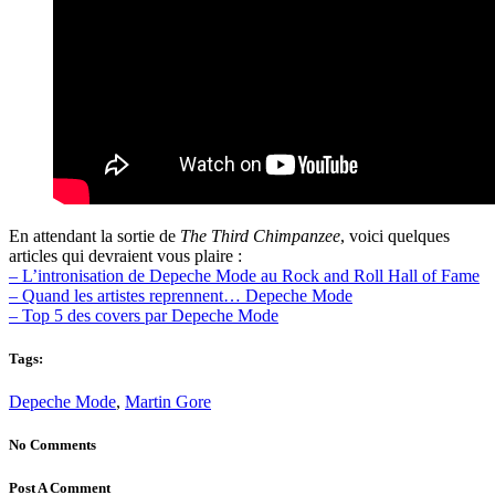
En attendant la sortie de
The Third Chimpanzee
, voici quelques
articles qui devraient vous plaire :
– L’intronisation de Depeche Mode au Rock and Roll Hall of Fame
– Quand les artistes reprennent… Depeche Mode
– Top 5 des covers par Depeche Mode
Tags:
Depeche Mode
,
Martin Gore
No Comments
Post A Comment