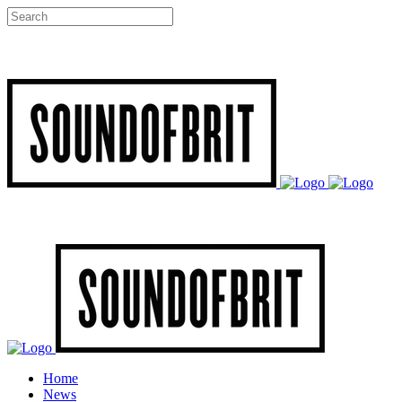
Home
News