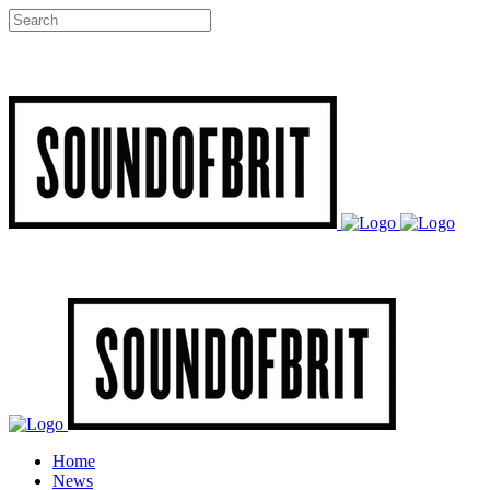
Home
News