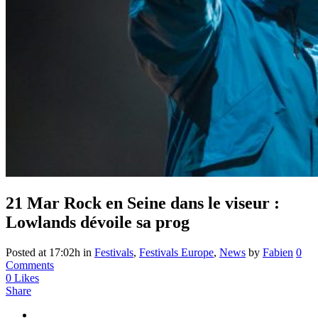
21 Mar
Rock en Seine dans le viseur :
Lowlands dévoile sa prog
Posted at 17:02h
in
Festivals
,
Festivals Europe
,
News
by
Fabien
0
Comments
0
Likes
Share