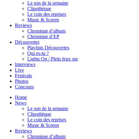
Le son de la semaine
Clipothèque
Le coin des reprises
Music & Screen
Reviews
Chronique d’album
Chronique d’EP
Découvertes
Playlists Découvertes
Qui es-tu ?
Lights On / Plein feux sur
Interviews
Live
Festivals
Photos
Concours
Home
News
Le son de la semaine
Clipothèque
Le coin des reprises
Music & Screen
Reviews
Chronique d’album