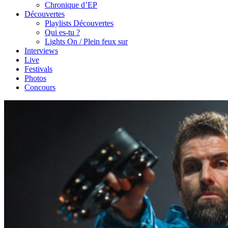
Chronique d’EP
Découvertes
Playlists Découvertes
Qui es-tu ?
Lights On / Plein feux sur
Interviews
Live
Festivals
Photos
Concours