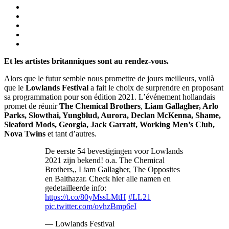
Et les artistes britanniques sont au rendez-vous.
Alors que le futur semble nous promettre de jours meilleurs, voilà
que le
Lowlands Festival
a fait le choix de surprendre en proposant
sa programmation pour son édition 2021. L’événement hollandais
promet de réunir
The Chemical Brothers
,
Liam Gallagher, Arlo
Parks, Slowthai, Yungblud, Aurora, Declan McKenna, Shame,
Sleaford Mods, Georgia, Jack Garratt, Working Men’s Club,
Nova Twins
et tant d’autres.
De eerste 54 bevestigingen voor Lowlands
2021 zijn bekend! o.a. The Chemical
Brothers,, Liam Gallagher, The Opposites
en Balthazar. Check hier alle namen en
gedetailleerde info:
https://t.co/80yMssLMtH
#LL21
pic.twitter.com/ovhzBmp6eI
— Lowlands Festival