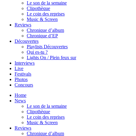
Le son de la semaine
Clipothèque
Le coin des reprises
Music & Screen
Reviews
Chronique d’album
Chronique d’EP
Découvertes
Playlists Découvertes
Qui es-tu ?
Lights On / Plein feux sur
Interviews
Live
Festivals
Photos
Concours
Home
News
Le son de la semaine
Clipothèque
Le coin des reprises
Music & Screen
Reviews
Chronique d’album