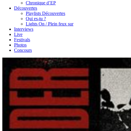
Chronique d’EP
Découvertes
Playlists Découvertes
Qui es-tu ?
Lights On / Plein feux sur
Interviews
Live
Festivals
Photos
Concours