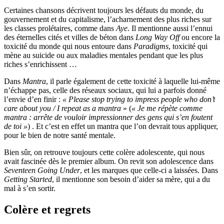
Certaines chansons décrivent toujours les défauts du monde, du
gouvernement et du capitalisme, l’acharnement des plus riches sur
les classes prolétaires, comme dans
Aye
. Il mentionne aussi l’ennui
des éternelles cités et villes de béton dans
Long Way Off
ou encore la
toxicité du monde qui nous entoure dans
Paradigms
, toxicité qui
mène au suicide ou aux maladies mentales pendant que les plus
riches s’enrichissent …
Dans
Mantra
, il parle également de cette toxicité à laquelle lui-même
n’échappe pas, celle des réseaux sociaux, qui lui a parfois donné
l’envie d’en finir :
« Please stop trying to impress people who don’t
care about you / I repeat as a mantra
» (
« Je me répète comme
mantra : arrête de vouloir impressionner des gens qui s’en foutent
de toi »
) . Et c’est en effet un mantra que l’on devrait tous appliquer,
pour le bien de notre santé mentale.
Bien sûr, on retrouve toujours cette colère adolescente, qui nous
avait fascinée dès le premier album. On revit son adolescence dans
Seventeen Going Under
, et les marques que celle-ci a laissées. Dans
Getting Started
, il mentionne son besoin d’aider sa mère, qui a du
mal à s’en sortir.
Colère et regrets