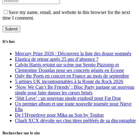
Save my name, email, and website in this browser for the next
time I comment.
It’s hot
Mercury Prize 2026 : Découvrez la liste des douze nommés
Elastica de retour après 25 ans d’absence ?
Calvin Harris rejoint sur scène par Sergio Pizzorno et
Clementine Douglas pour ses concerts géants en Écosse
Only the Poets en concert en France au mois de septembre
5 artistes UK incontournables à la Route du Rock 2026
‘Now We Can’t Be Friends’ : Bloc Party partage un nouveau
single pour faire danser les cœurs brisés
‘Shit Love’ : un nouveau single explosif pour Fat Dog
Un premier album et une toute nouvelle tournée pour Nieve
Ella
De l’Hyperlove pour Mika au Son by Toulon
Charli XCX dévoile ses cinq titres préférés de sa discographie
Rechercher sur le site