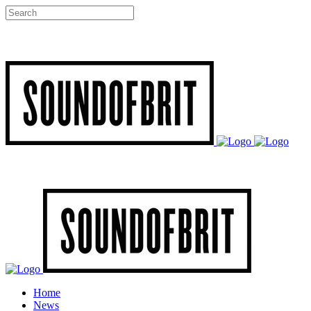
Home
News