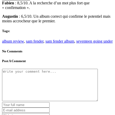
Fabien
: 8,5/10. A la recherche d’un mot plus fort que
« confirmation ».
Augustin
: 6,5/10. Un album correct qui confirme le potentiel mais
moins accrocheur que le premier.
Tags:
album review
,
sam fender
,
sam fender album
,
seventeen going under
No Comments
Post A Comment