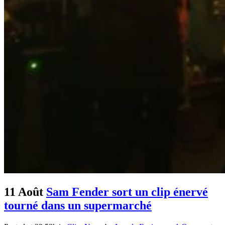
11 Août
Sam Fender sort un clip énervé
tourné dans un supermarché