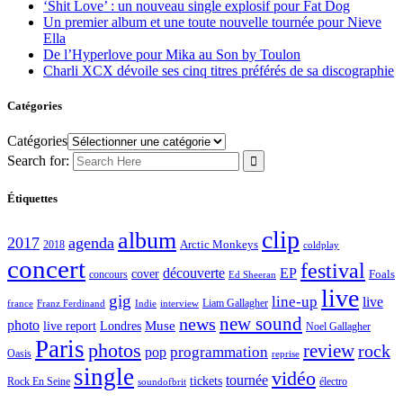
‘Shit Love’ : un nouveau single explosif pour Fat Dog
Un premier album et une toute nouvelle tournée pour Nieve
Ella
De l’Hyperlove pour Mika au Son by Toulon
Charli XCX dévoile ses cinq titres préférés de sa discographie
Catégories
Catégories
Search for:
Étiquettes
clip
album
2017
agenda
Arctic Monkeys
2018
coldplay
concert
festival
découverte
EP
cover
Foals
concours
Ed Sheeran
live
gig
line-up
live
Liam Gallagher
france
Franz Ferdinand
Indie
interview
new sound
news
photo
live report
Muse
Londres
Noel Gallagher
Paris
photos
review
rock
programmation
pop
Oasis
reprise
single
vidéo
tournée
tickets
électro
Rock En Seine
soundofbrit