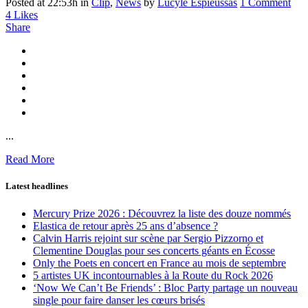
Posted at 22:53h
in
Clip
,
News
by
Lucyle Espieussas
1 Comment
4
Likes
Share
...
Read More
Latest headlines
Mercury Prize 2026 : Découvrez la liste des douze nommés
Elastica de retour après 25 ans d’absence ?
Calvin Harris rejoint sur scène par Sergio Pizzorno et
Clementine Douglas pour ses concerts géants en Écosse
Only the Poets en concert en France au mois de septembre
5 artistes UK incontournables à la Route du Rock 2026
‘Now We Can’t Be Friends’ : Bloc Party partage un nouveau
single pour faire danser les cœurs brisés