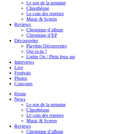
Le son de la semaine
Clipothèque
Le coin des reprises
Music & Screen
Reviews
Chronique d’album
Chronique d’EP
Découvertes
Playlists Découvertes
Qui es-tu ?
Lights On / Plein feux sur
Interviews
Live
Festivals
Photos
Concours
Home
News
Le son de la semaine
Clipothèque
Le coin des reprises
Music & Screen
Reviews
Chronique d’album