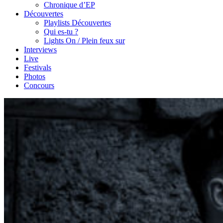
Chronique d’EP
Découvertes
Playlists Découvertes
Qui es-tu ?
Lights On / Plein feux sur
Interviews
Live
Festivals
Photos
Concours