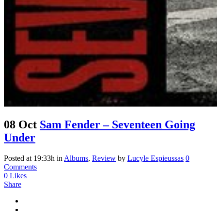
08 Oct
Sam Fender – Seventeen Going
Under
Posted at 19:33h
in
Albums
,
Review
by
Lucyle Espieussas
0
Comments
0
Likes
Share