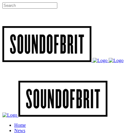
Home
News