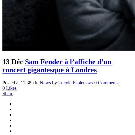
13 Déc
Sam Fender à l’affiche d’un
concert gigantesque à Londres
Posted at 11:38h
in
News
by
Lucyle Espieussas
0 Comments
0
Likes
Share