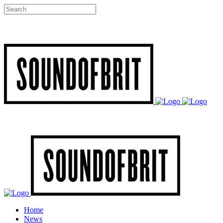
Home
News