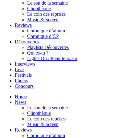
Le son de la semaine
Clipothèque
Le coin des reprises
Music & Screen
Reviews
Chronique d’album
Chronique d’EP
Découvertes
Playlists Découvertes
Qui es-tu ?
Lights On / Plein feux sur
Interviews
Live
Festivals
Photos
Concours
Home
News
Le son de la semaine
Clipothèque
Le coin des reprises
Music & Screen
Reviews
Chronique d’album