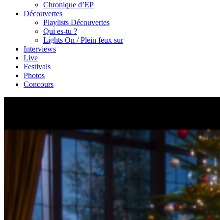
Chronique d’EP
Découvertes
Playlists Découvertes
Qui es-tu ?
Lights On / Plein feux sur
Interviews
Live
Festivals
Photos
Concours