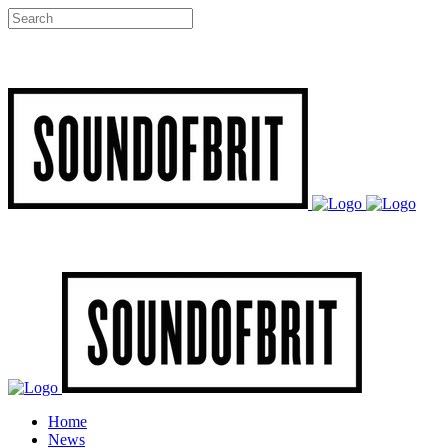
Home
News