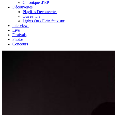
Chronique d’EP
Découvertes
Playlists Découvertes
Qui es-tu ?
Lights On / Plein feux sur
Interviews
Live
Festivals
Photos
Concours