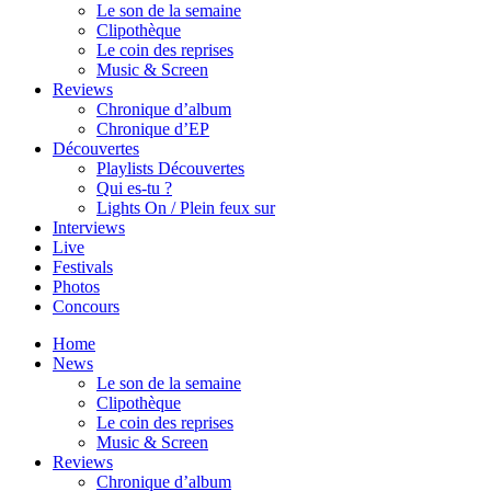
Le son de la semaine
Clipothèque
Le coin des reprises
Music & Screen
Reviews
Chronique d’album
Chronique d’EP
Découvertes
Playlists Découvertes
Qui es-tu ?
Lights On / Plein feux sur
Interviews
Live
Festivals
Photos
Concours
Home
News
Le son de la semaine
Clipothèque
Le coin des reprises
Music & Screen
Reviews
Chronique d’album