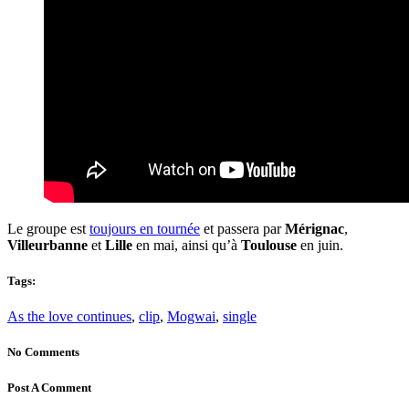
Le groupe est
toujours en tournée
et passera par
Mérignac
,
Villeurbanne
et
Lille
en mai, ainsi qu’à
Toulouse
en juin.
Tags:
As the love continues
,
clip
,
Mogwai
,
single
No Comments
Post A Comment