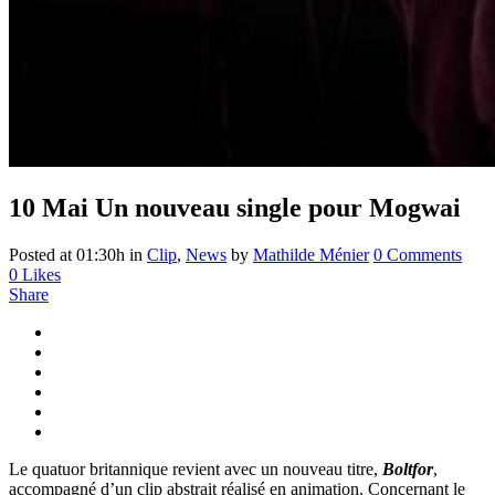
10 Mai
Un nouveau single pour Mogwai
Posted at 01:30h
in
Clip
,
News
by
Mathilde Ménier
0 Comments
0
Likes
Share
Le quatuor britannique revient avec un nouveau titre,
Boltfor
,
accompagné d’un clip abstrait réalisé en animation. Concernant le