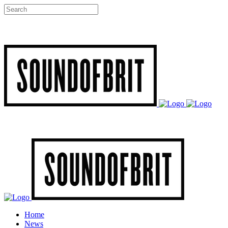
Home
News