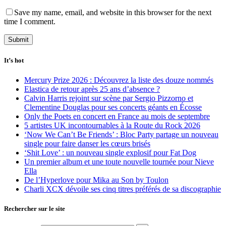
Save my name, email, and website in this browser for the next
time I comment.
It’s hot
Mercury Prize 2026 : Découvrez la liste des douze nommés
Elastica de retour après 25 ans d’absence ?
Calvin Harris rejoint sur scène par Sergio Pizzorno et
Clementine Douglas pour ses concerts géants en Écosse
Only the Poets en concert en France au mois de septembre
5 artistes UK incontournables à la Route du Rock 2026
‘Now We Can’t Be Friends’ : Bloc Party partage un nouveau
single pour faire danser les cœurs brisés
‘Shit Love’ : un nouveau single explosif pour Fat Dog
Un premier album et une toute nouvelle tournée pour Nieve
Ella
De l’Hyperlove pour Mika au Son by Toulon
Charli XCX dévoile ses cinq titres préférés de sa discographie
Rechercher sur le site