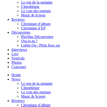
Le son de la semaine
Clipothèque
Le coin des reprises
Music & Screen
Reviews
Chronique d’album
Chronique d’EP
Découvertes
Playlists Découvertes
Qui es-tu ?
Lights On / Plein feux sur
Interviews
Live
Festivals
Photos
Concours
Home
News
Le son de la semaine
Clipothèque
Le coin des reprises
Music & Screen
Reviews
Chronique d’album