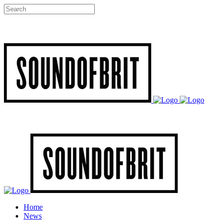
Home
News