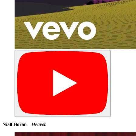
Niall Horan
–
Heaven