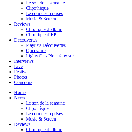
Le son de la semaine
Clipothèque
Le coin des reprises
Music & Screen
Reviews
Chronique d’album
Chronique d’EP
Découvertes
Playlists Découvertes
Qui es-tu ?
Lights On / Plein feux sur
Interviews
Live
Festivals
Photos
Concours
Home
News
Le son de la semaine
Clipothèque
Le coin des reprises
Music & Screen
Reviews
Chronique d’album