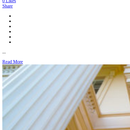
0
Likes
Share
...
Read More