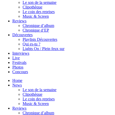
Le son de la semaine
Clipothèque
Le coin des reprises
Music & Screen
Reviews
Chronique d’album
Chronique d’EP
Découvertes
Playlists Découvertes
Qui es-tu ?
Lights On / Plein feux sur
Interviews
Live
Festivals
Photos
Concours
Home
News
Le son de la semaine
Clipothèque
Le coin des reprises
Music & Screen
Reviews
Chronique d’album