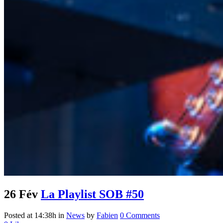
26 Fév
La Playlist SOB #50
Posted at 14:38h
in
News
by
Fabien
0 Comments