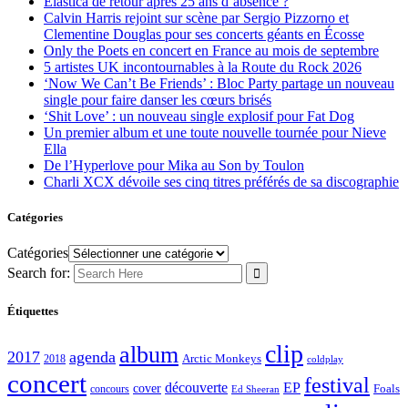
Elastica de retour après 25 ans d’absence ?
Calvin Harris rejoint sur scène par Sergio Pizzorno et
Clementine Douglas pour ses concerts géants en Écosse
Only the Poets en concert en France au mois de septembre
5 artistes UK incontournables à la Route du Rock 2026
‘Now We Can’t Be Friends’ : Bloc Party partage un nouveau
single pour faire danser les cœurs brisés
‘Shit Love’ : un nouveau single explosif pour Fat Dog
Un premier album et une toute nouvelle tournée pour Nieve
Ella
De l’Hyperlove pour Mika au Son by Toulon
Charli XCX dévoile ses cinq titres préférés de sa discographie
Catégories
Catégories
Search for:
Étiquettes
clip
album
2017
agenda
Arctic Monkeys
2018
coldplay
concert
festival
découverte
EP
cover
Foals
concours
Ed Sheeran