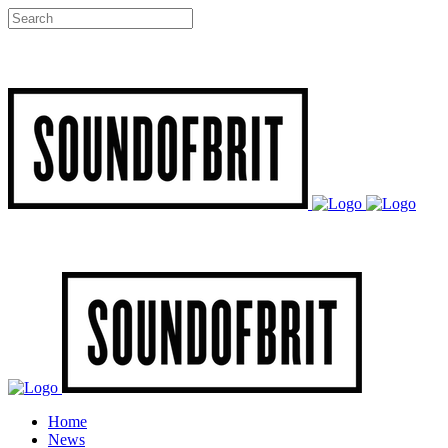
Home
News