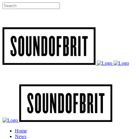
Home
News