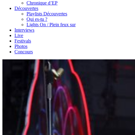
Chronique d’EP
Découvertes
Playlists Découvertes
Qui es-tu ?
Lights On / Plein feux sur
Interviews
Live
Festivals
Photos
Concours