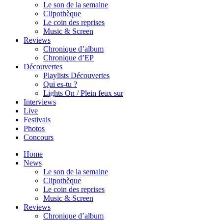
Le son de la semaine
Clipothèque
Le coin des reprises
Music & Screen
Reviews
Chronique d’album
Chronique d’EP
Découvertes
Playlists Découvertes
Qui es-tu ?
Lights On / Plein feux sur
Interviews
Live
Festivals
Photos
Concours
Home
News
Le son de la semaine
Clipothèque
Le coin des reprises
Music & Screen
Reviews
Chronique d’album