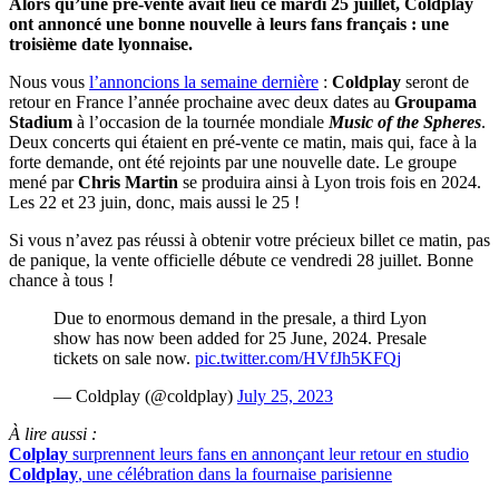
Alors qu’une pré-vente avait lieu ce mardi 25 juillet, Coldplay
ont annoncé une bonne nouvelle à leurs fans français : une
troisième date lyonnaise.
Nous vous
l’annoncions la semaine dernière
:
Coldplay
seront de
retour en France l’année prochaine avec deux dates au
Groupama
Stadium
à l’occasion de la tournée mondiale
Music of the Spheres
.
Deux concerts qui étaient en pré-vente ce matin, mais qui, face à la
forte demande, ont été rejoints par une nouvelle date. Le groupe
mené par
Chris Martin
se produira ainsi à Lyon trois fois en 2024.
Les 22 et 23 juin, donc, mais aussi le 25 !
Si vous n’avez pas réussi à obtenir votre précieux billet ce matin, pas
de panique, la vente officielle débute ce vendredi 28 juillet. Bonne
chance à tous !
Due to enormous demand in the presale, a third Lyon
show has now been added for 25 June, 2024. Presale
tickets on sale now.
pic.twitter.com/HVfJh5KFQj
— Coldplay (@coldplay)
July 25, 2023
À lire aussi :
Colplay
surprennent leurs fans en annonçant leur retour en studio
Coldplay
, une célébration dans la fournaise parisienne