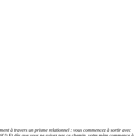
uement à travers un prisme relationnel : vous commencez à sortir avec
itif !) Et dès que vous ne suivez pas ce chemin, votre mère commence à