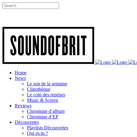
Home
News
Le son de la semaine
Clipothèque
Le coin des reprises
Music & Screen
Reviews
Chronique d’album
Chronique d’EP
Découvertes
Playlists Découvertes
Qui es-tu ?