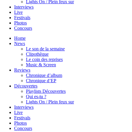
Lights On / Plein feux sur
Interviews
Live
Festivals
Photos
Concours
Home
News
Le son de la semaine
Clipothèque
Le coin des reprises
Music & Screen
Reviews
Chronique d’album
Chronique d’EP
Découvertes
Playlists Découvertes
Qui es-tu ?
Lights On / Plein feux sur
Interviews
Live
Festivals
Photos
Concours