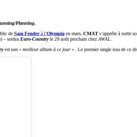
unning/Planning
.
blic de
Sam Fender
à l’
Olympia
en mars,
CMAT
s’apprête à sortir s
) – sortira
Euro-Country
le 29 août prochain chez
AWAL
.
ry
est son «
meilleur album à ce jour
» . Le premier single issu de ce di