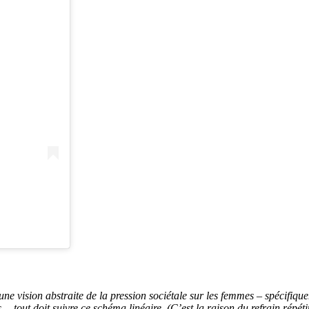
ne vision abstraite de la pression sociétale sur les femmes – spécifiq
… tout doit suivre ce schéma linéaire. (C’est la raison du refrain répét