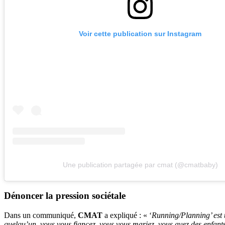
Voir cette publication sur Instagram
Une publication partagée par cmat (@cmatbaby)
Dénoncer la pression sociétale
Dans un communiqué,
CMAT
a expliqué : « ‘
Running/Planning’ est u
quelqu’un, vous vous fiancez, vous vous mariez, vous avez des enfants