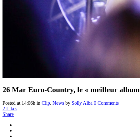
26 Mar
Euro-Country, le « meilleur albu
Posted at 14:06h
in
Clip
,
News
by
Solly Alba
0 Comments
2
Likes
Share