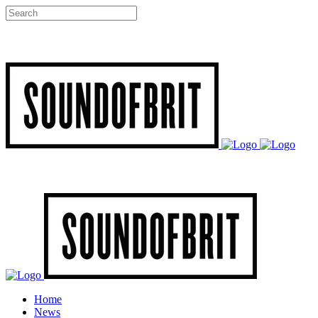
Home
News