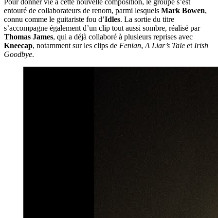
Pour donner vie à cette nouvelle composition, le groupe s’est
entouré de collaborateurs de renom, parmi lesquels
Mark Bowen
,
connu comme le guitariste fou d’
Idles
. La sortie du titre
s’accompagne également d’un clip tout aussi sombre, réalisé par
Thomas James
, qui a déjà collaboré à plusieurs reprises avec
Kneecap
, notamment sur les clips de
Fenian
,
A Liar’s Tale
et
Irish
Goodbye
.