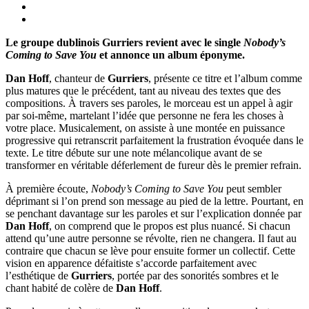
Le groupe dublinois Gurriers revient avec le single
Nobody’s
Coming to Save You
et annonce un album éponyme.
Dan Hoff
, chanteur de
Gurriers
, présente ce titre et l’album comme
plus matures que le précédent, tant au niveau des textes que des
compositions. À travers ses paroles, le morceau est un appel à agir
par soi-même, martelant l’idée que personne ne fera les choses à
votre place. Musicalement, on assiste à une montée en puissance
progressive qui retranscrit parfaitement la frustration évoquée dans le
texte. Le titre débute sur une note mélancolique avant de se
transformer en véritable déferlement de fureur dès le premier refrain.
À première écoute,
Nobody’s Coming to Save You
peut sembler
déprimant si l’on prend son message au pied de la lettre. Pourtant, en
se penchant davantage sur les paroles et sur l’explication donnée par
Dan Hoff
, on comprend que le propos est plus nuancé. Si chacun
attend qu’une autre personne se révolte, rien ne changera. Il faut au
contraire que chacun se lève pour ensuite former un collectif. Cette
vision en apparence défaitiste s’accorde parfaitement avec
l’esthétique de
Gurriers
, portée par des sonorités sombres et le
chant habité de colère de
Dan Hoff
.