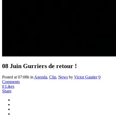
08 Juin
Gurriers de retour !
Posted at 07:08h
in
Agenda
,
Clip
,
News
by
Victor Gautier
0
Comments
0
Likes
Share