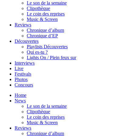
Le son de la semaine
Clipothèque
Le coin des reprises
Music & Screen
Reviews
Chronique d’album
Chronique d’EP
Découvertes
Playlists Découvertes
Qui es-tu ?
Lights On / Plein feux sur
Interviews
Live
Festivals
Photos
Concours
Home
News
Le son de la semaine
Clipothèque
Le coin des reprises
Music & Screen
Reviews
Chronique d’album