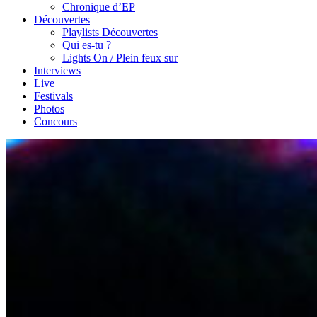
Chronique d’EP
Découvertes
Playlists Découvertes
Qui es-tu ?
Lights On / Plein feux sur
Interviews
Live
Festivals
Photos
Concours