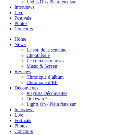
Lights On / Plein feux sur
Interviews
Live
Festivals
Photos
Concours
Home
News
Le son de la semaine
Clipothèque
Le coin des reprises
Music & Screen
Reviews
Chronique d’album
Chronique d’EP
Découvertes
Playlists Découvertes
Qui es-tu ?
Lights On / Plein feux sur
Interviews
Live
Festivals
Photos
Concours