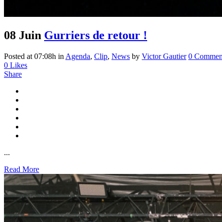
08 Juin
Gurriers de retour !
Posted at 07:08h
in
Agenda
,
Clip
,
News
by
Victor Gautier
0 Commen
0
Likes
Share
...
Read More