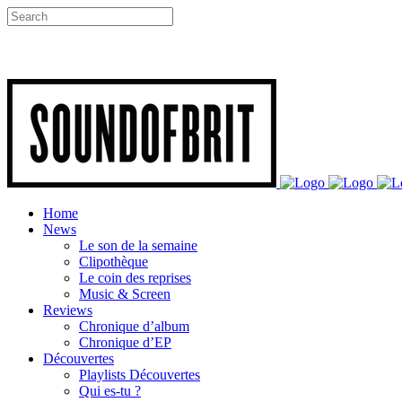
Home
News
Le son de la semaine
Clipothèque
Le coin des reprises
Music & Screen
Reviews
Chronique d’album
Chronique d’EP
Découvertes
Playlists Découvertes
Qui es-tu ?