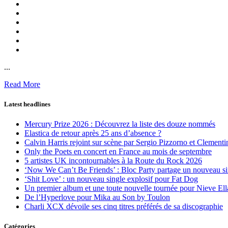
...
Read More
Latest headlines
Mercury Prize 2026 : Découvrez la liste des douze nommés
Elastica de retour après 25 ans d’absence ?
Calvin Harris rejoint sur scène par Sergio Pizzorno et Clement
Only the Poets en concert en France au mois de septembre
5 artistes UK incontournables à la Route du Rock 2026
‘Now We Can’t Be Friends’ : Bloc Party partage un nouveau sin
‘Shit Love’ : un nouveau single explosif pour Fat Dog
Un premier album et une toute nouvelle tournée pour Nieve Ell
De l’Hyperlove pour Mika au Son by Toulon
Charli XCX dévoile ses cinq titres préférés de sa discographie
Catégories