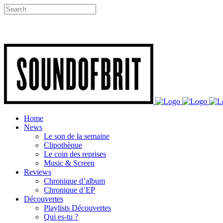
Home
News
Le son de la semaine
Clipothèque
Le coin des reprises
Music & Screen
Reviews
Chronique d’album
Chronique d’EP
Découvertes
Playlists Découvertes
Qui es-tu ?