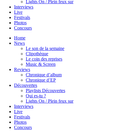
Lights On / Plein feux sur
Interviews
Live
Festivals
Photos
Concours
Home
News
Le son de la semaine
Clipothèque
Le coin des reprises
Music & Screen
Reviews
Chronique d’album
Chronique d’EP
Découvertes
Playlists Découvertes
Qui es-tu ?
Lights On / Plein feux sur
Interviews
Live
Festivals
Photos
Concours